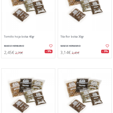
Tomillo hoja bolsa 40gr
Tila flor bolsa 30gr
MAESE HERBARIO
MAESE HERBARIO
2,45€
3,14€
- 9%
- 9%
2,70€
3,45€