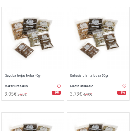
Gayuba hojas bolsa 40gr
Eufrasia planta bolsa 50gr
MAESE HERBARIO
MAESE HERBARIO
3,05€
3,73€
- 9%
- 9%
3,35€
4,10€