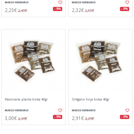
MAESE HERBARIO
MAESE HERBARIO
2,23€
2,32€
- 9%
- 9%
2,45€
2,55€
Pasionaria planta bolsa 40gr.
Orégano hoja bolsa 40gr
MAESE HERBARIO
MAESE HERBARIO
3,00€
2,91€
- 9%
- 9%
3,30€
3,20€