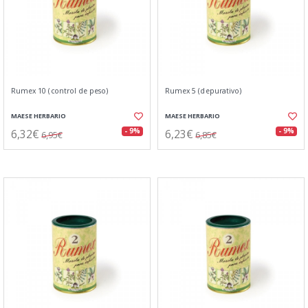
Rumex 10 (control de peso)
Rumex 5 (depurativo)
MAESE HERBARIO
MAESE HERBARIO
6,32€
6,23€
- 9%
- 9%
6,95€
6,85€