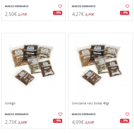
MAESE HERBARIO
MAESE HERBARIO
2,50€
4,27€
- 9%
- 9%
2,75€
4,70€
Ginkgo
Genciana raíz bolsa 40gr
MAESE HERBARIO
MAESE HERBARIO
2,73€
4,09€
- 9%
- 9%
3,00€
4,50€