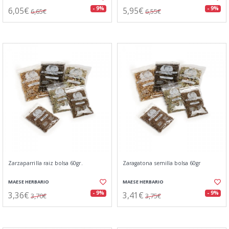
6,05€
5,95€
- 9%
- 9%
6,65€
6,55€
Zarzaparrilla raiz bolsa 60gr.
Zaragatona semilla bolsa 60gr
MAESE HERBARIO
MAESE HERBARIO
3,36€
3,41€
- 9%
- 9%
3,70€
3,75€