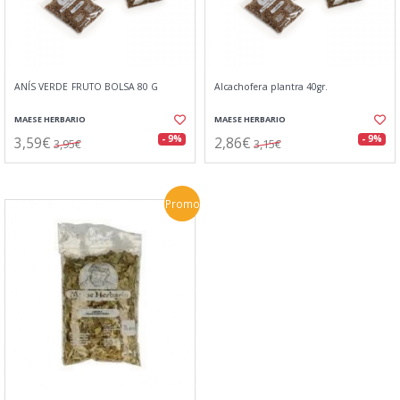
ANÍS VERDE FRUTO BOLSA 80 G
Alcachofera plantra 40gr.
MAESE HERBARIO
MAESE HERBARIO
3,59€
2,86€
- 9%
- 9%
3,95€
3,15€
Promo