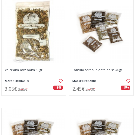
Valeriana raiz bolsa 50gr
Tomillo serpol planta bolsa 40gr
MAESE HERBARIO
MAESE HERBARIO
3,05€
2,45€
- 9%
- 9%
3,35€
2,70€