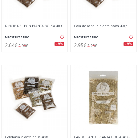
DIENTE DE LEÓN PLANTA BOLSA 40 G
Cola de caballo planta bolsa 40gr
MAESE HERBARIO
MAESE HERBARIO
2,64€
2,95€
- 9%
- 9%
2,90€
3,25€
Celidonia planta bolsa 40gr.
CARDO SANTO PLANTA BOLSA 40 G