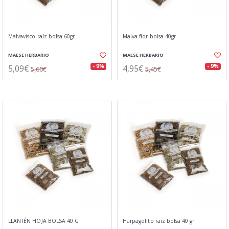
Malvavisco raíz bolsa 60gr
Malva flor bolsa 40gr
MAESE HERBARIO
MAESE HERBARIO
5,09€
4,95€
- 9%
- 9%
5,60€
5,45€
LLANTÉN HOJA BOLSA 40 G
Harpagofito raiz bolsa 40 gr.