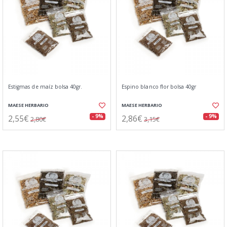
Estigmas de maíz bolsa 40gr.
Espino blanco flor bolsa 40gr
MAESE HERBARIO
MAESE HERBARIO
2,55€
2,86€
- 9%
- 9%
2,80€
3,15€