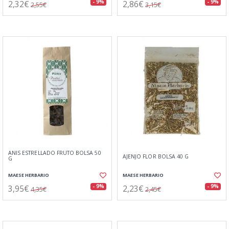
2,32€
2,86€
- 9%
- 9%
2,55€
3,15€
ANIS ESTRELLADO FRUTO BOLSA 50
AJENJO FLOR BOLSA 40 G
G
MAESE HERBARIO
MAESE HERBARIO
3,95€
2,23€
- 9%
- 9%
4,35€
2,45€