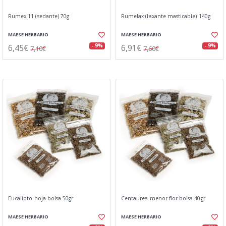
Rumex 11 (sedante) 70g
Rumelax (laxante masticable) 140g
MAESE HERBARIO
MAESE HERBARIO
6,45€
6,91€
- 9%
- 9%
7,10€
7,60€
Eucalipto hoja bolsa 50gr
Centaurea menor flor bolsa 40gr
MAESE HERBARIO
MAESE HERBARIO