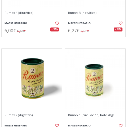
Rumex 4 (diurético)
Rumex 3 (hepático)
MAESE HERBARIO
MAESE HERBARIO
6,00€
6,27€
- 9%
- 9%
6,60€
6,90€
Rumex 2 (digestivo)
Rumex 1 (circulación) bote 70gr
MAESE HERBARIO
MAESE HERBARIO