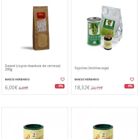
Dexvel (copos levadura de cerveza)
Sojicina (lecitina soja)
200g
MAESE HERBARIO
MAESE HERBARIO
6,00€
18,32€
- 9%
- 9%
6,60€
20,15€