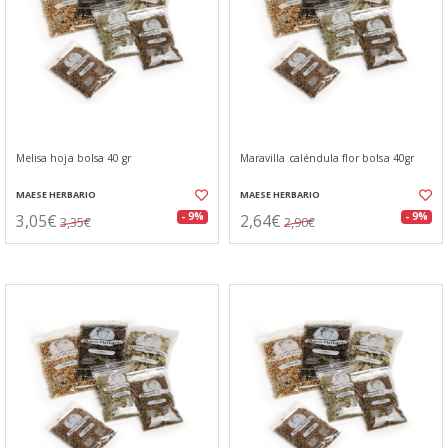
Melisa hoja bolsa 40 gr
Maravilla caléndula flor bolsa 40gr
MAESE HERBARIO
MAESE HERBARIO
3,05€
2,64€
- 9%
- 9%
3,35€
2,90€