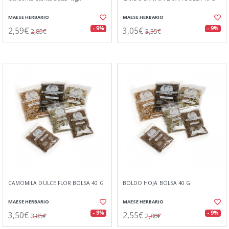
MAESE HERBARIO
MAESE HERBARIO
2,59€
3,05€
- 9%
- 9%
2,85€
3,35€
CAMOMILA DULCE FLOR BOLSA 40 G
BOLDO HOJA BOLSA 40 G
MAESE HERBARIO
MAESE HERBARIO
3,50€
2,55€
- 9%
- 9%
3,85€
2,80€