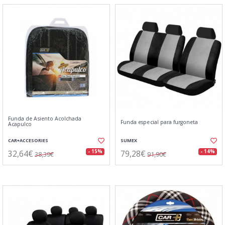
Funda de Asiento Acolchada
Funda especial para furgoneta
Acapulco
CAR+ACCESORIES
SUMEX
32,64€
79,28€
- 15%
- 14%
38,39€
91,90€