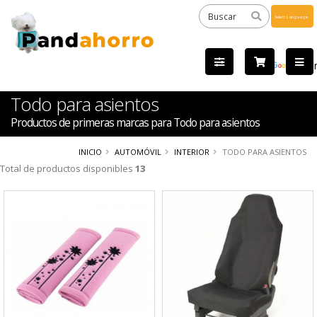
Powered
by
Tra
Todo para asientos
Productos de primeras marcas para Todo para asientos
INICIO
AUTOMÓVIL
INTERIOR
TODO PARA ASIENTOS
Total de productos disponibles
13