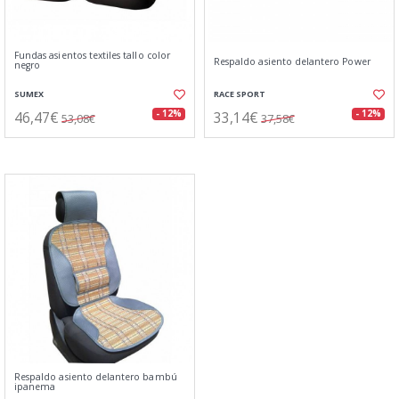
Fundas asientos textiles tallo color
Respaldo asiento delantero Power
negro
SUMEX
RACE SPORT
46,47€
33,14€
- 12%
- 12%
53,08€
37,58€
Respaldo asiento delantero bambú
ipanema