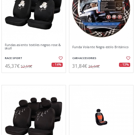
Fundas asiento textiles negras rose &
Funda Volante Negra estilo Británico
skull
RACE SPORT
CAR+ACCESORIES
45,37€
31,84€
- 14%
- 13%
52,59€
36,64€