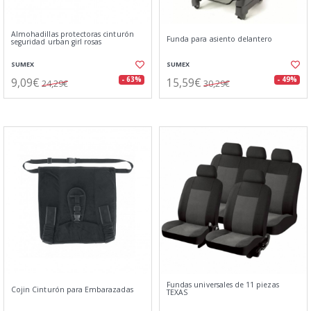
Almohadillas protectoras cinturón
Funda para asiento delantero
seguridad urban girl rosas
SUMEX
SUMEX
9,09€
15,59€
- 63%
- 49%
24,29€
30,29€
Fundas universales de 11 piezas
Cojin Cinturón para Embarazadas
TEXAS