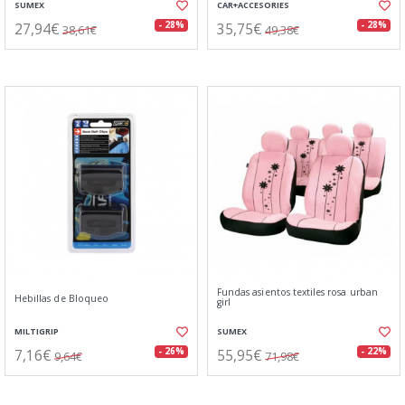
SUMEX
CAR+ACCESORIES
27,94€
35,75€
- 28%
- 28%
38,61€
49,38€
Fundas asientos textiles rosa urban
Hebillas de Bloqueo
girl
MILTIGRIP
SUMEX
7,16€
55,95€
- 26%
- 22%
9,64€
71,98€