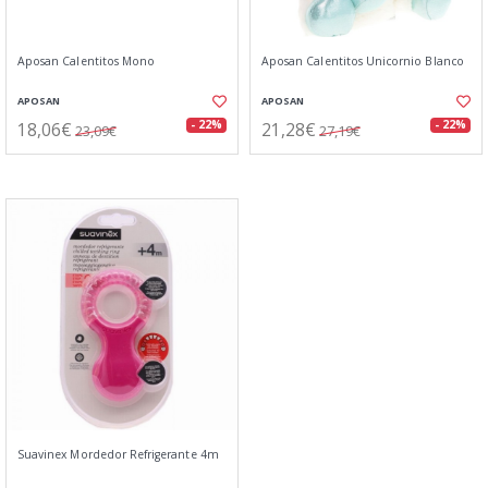
Aposan Calentitos Mono
Aposan Calentitos Unicornio Blanco
APOSAN
APOSAN
18,06€
21,28€
- 22%
- 22%
23,09€
27,19€
Suavinex Mordedor Refrigerante 4m