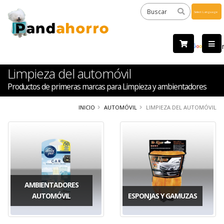
Powered
by
Tra
Limpieza del automóvil
Productos de primeras marcas para Limpieza y ambientadores
INICIO
AUTOMÓVIL
LIMPIEZA DEL AUTOMÓVIL
AMBIENTADORES
AUTOMÓVIL
ESPONJAS Y GAMUZAS