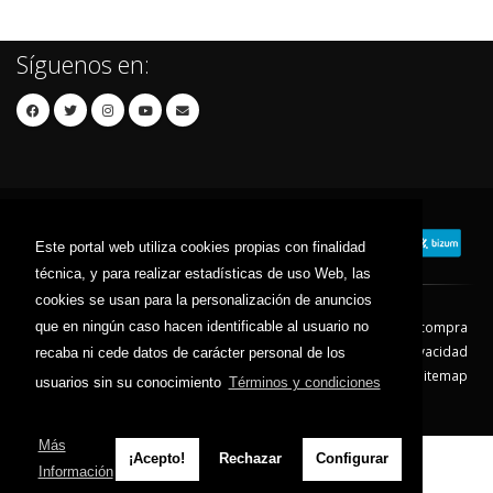
Síguenos en:
Este portal web utiliza cookies propias con finalidad
técnica, y para realizar estadísticas de uso Web, las
cookies se usan para la personalización de anuncios
que en ningún caso hacen identificable al usuario no
Contacto
Aviso Legal
Condiciones de compra
Política de envíos
Política de devolución
Política de Privacidad
recaba ni cede datos de carácter personal de los
Política de Cookies
Sitemap
usuarios sin su conocimiento
Términos y condiciones
© 2026 - Todos los derechos reservados.
Más
¡Acepto!
Rechazar
Configurar
Información