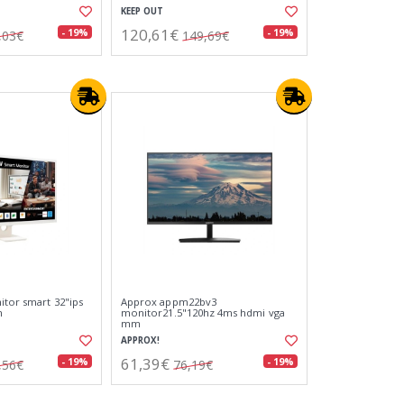
KEEP OUT
120,61€
- 19%
- 19%
,03€
149,69€
itor smart 32"ips
Approx appm22bv3
m
monitor21.5"120hz 4ms hdmi vga
mm
APPROX!
61,39€
- 19%
- 19%
,56€
76,19€