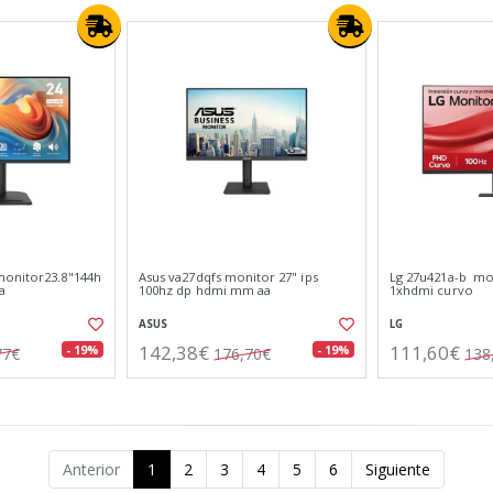
monitor23.8"144h
Asus va27dqfs monitor 27" ips
Lg 27u421a-b mon
a
100hz dp hdmi mm aa
1xhdmi curvo
ASUS
LG
142,38€
111,60€
- 19%
- 19%
77€
176,70€
138
Anterior
1
2
3
4
5
6
Siguiente