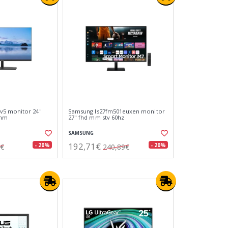
v5 monitor 24"
Samsung ls27fm501euxen monitor
 mm
27" fhd mm stv 60hz
SAMSUNG
192,71€
- 20%
- 20%
9€
240,89€