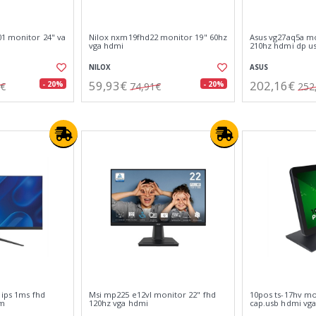
1 monitor 24" va
Nilox nxm19fhd22 monitor 19" 60hz
Asus vg27aq5a m
vga hdmi
210hz hdmi dp 
NILOX
ASUS
59,93€
202,16€
- 20%
- 20%
6€
74,91€
252
 ips 1ms fhd
Msi mp225 e12vl monitor 22" fhd
10pos ts-17hv mon
im
120hz vga hdmi
cap.usb hdmi vga