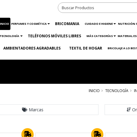
BRICOMANIA
INICIO
PERFUMES Y COSMÉTICA
CUIDADO E HIGIENE
NUTRICIÓN 
TELÉFONOS MÓVILES LIBRES
TECNOLOGÍA
MÁS CATEGORÍAS
MATERIAL ES
AMBIENTADORES AGRADABLES
TEXTIL DE HOGAR
BRICOLAJE A LO BES
INICIO
TECNOLOGÍA
I
Marcas
Or