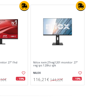
itor 27" fhd
Nilox nxm27reg1201 monitor 27"
reg ips 120hz spk
NILOX
116,21€
- 19%
- 19%
,50€
144,22€