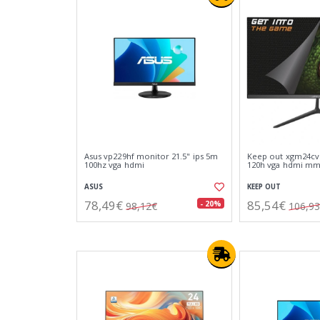
Asus vp229hf monitor 21.5" ips 5m
Keep out xgm24cv
100hz vga hdmi
120h vga hdmi mm
ASUS
KEEP OUT
78,49€
85,54€
- 20%
98,12€
106,9