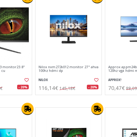
3 monitor23.8"
Nilox nxm272k012 monitor 27" ahva
Approx appm24b
 cu
100hz hdmi dp
120hz vga hdmi
NILOX
APPROX!
116,14€
70,47€
- 20%
- 20%
3€
145,18€
88,0