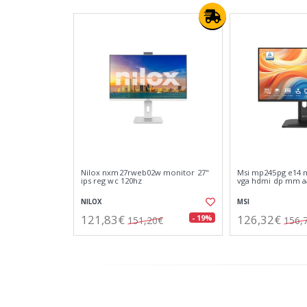
Nilox nxm27rweb02w monitor 27"
Msi mp245pg e14 
ips reg wc 120hz
vga hdmi dp mm a
NILOX
MSI
121,83€
126,32€
- 19%
151,20€
156,