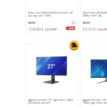
Nilox nxm24rweb0265 monitor 24"
Nilox nxm24fhd240
ips reg cam 120hz
240hz hdmi dp
NILOX
NILOX
104,85€
93,01€
- 20%
131,06€
116,2
Iggual monitor 27" vga hdmi 120hz
Iggual monitor 24"
pivotante aa mm
120hz vga hdmi sl