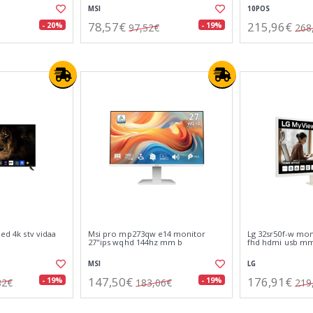
MSI
10POS
78,57€
215,96€
- 20%
- 19%
97,52€
268
led 4k stv vidaa
Msi pro mp273qw e14 monitor
Lg 32sr50f-w mon
27"ips wqhd 144hz mm b
fhd hdmi usb m
MSI
LG
147,50€
176,91€
- 19%
- 19%
82€
183,06€
219