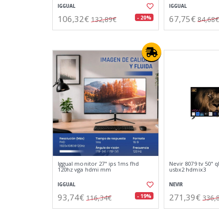
IGGUAL
IGGUAL
106,32€
67,75€
- 20%
132,89€
84,68€
Iggual monitor 27" ips 1ms fhd
Nevir 8079 tv 50" q
120hz vga hdmi mm
usbx2 hdmix3
IGGUAL
NEVIR
93,74€
271,39€
- 19%
116,34€
336,