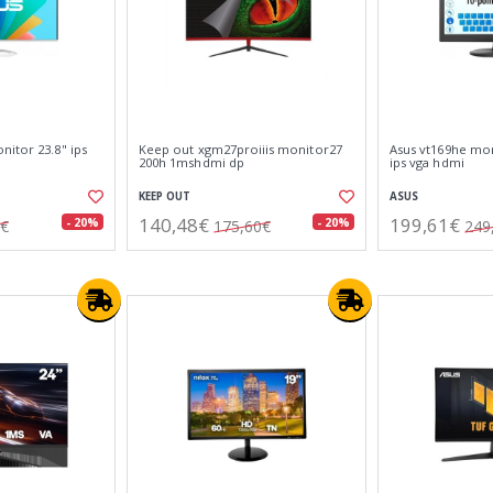
itor 23.8" ips
Keep out xgm27proiiis monitor27
Asus vt169he moni
200h 1mshdmi dp
ips vga hdmi
KEEP OUT
ASUS
140,48€
199,61€
- 20%
- 20%
5€
175,60€
249