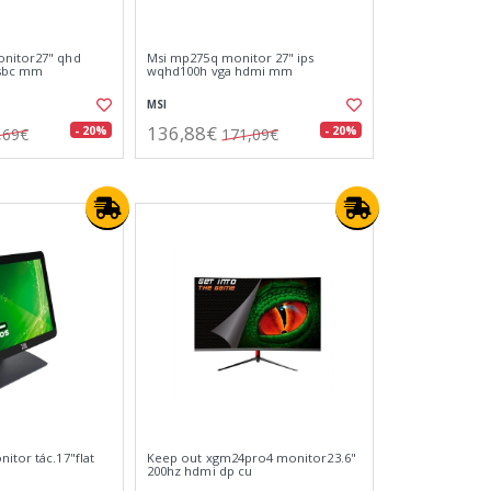
onitor27" qhd
Msi mp275q monitor 27" ips
usbc mm
wqhd100h vga hdmi mm
MSI
136,88€
- 20%
- 20%
,69€
171,09€
itor tác.17"flat
Keep out xgm24pro4 monitor23.6"
200hz hdmi dp cu