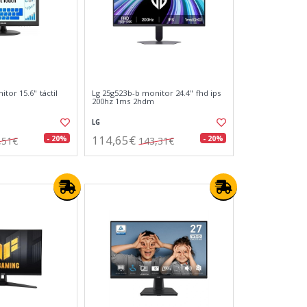
tor 15.6" táctil
Lg 25g523b-b monitor 24.4" fhd ips
200hz 1ms 2hdm
LG
114,65€
- 20%
- 20%
,51€
143,31€