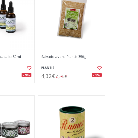
 caballo 50ml
Salvado avena Plantis 350g
PLANTIS
4,32€
- 9%
- 9%
4,75€