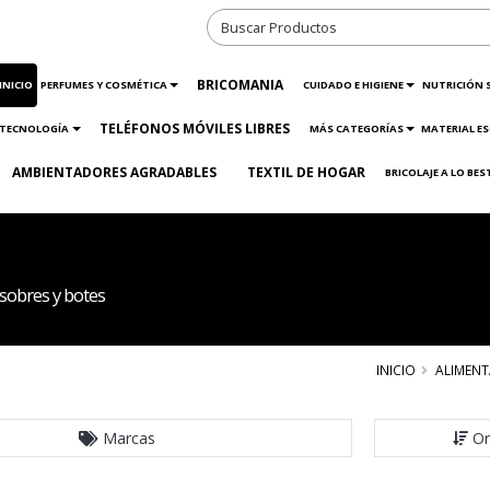
BRICOMANIA
INICIO
PERFUMES Y COSMÉTICA
CUIDADO E HIGIENE
NUTRICIÓN 
TELÉFONOS MÓVILES LIBRES
TECNOLOGÍA
MÁS CATEGORÍAS
MATERIAL ES
AMBIENTADORES AGRADABLES
TEXTIL DE HOGAR
BRICOLAJE A LO BES
sobres y botes
INICIO
ALIMEN
Marcas
Or