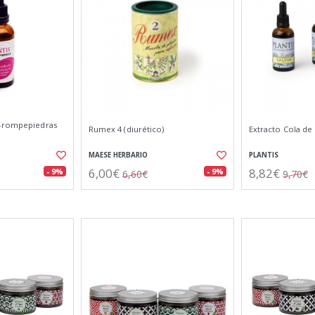
m-rompepiedras
Rumex 4 (diurético)
Extracto Cola de
MAESE HERBARIO
PLANTIS
6,00€
8,82€
- 9%
- 9%
6,60€
9,70€