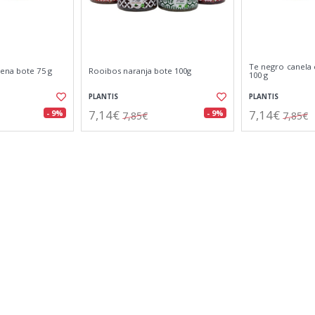
Te negro canela
ena bote 75 g
Rooibos naranja bote 100g
100 g
PLANTIS
PLANTIS
7,14€
7,14€
- 9%
- 9%
7,85€
7,85€