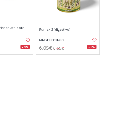
 chocolate bote
Rumex 2 (digestivo)
MAESE HERBARIO
6,05€
- 9%
- 9%
6,65€