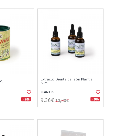
Extracto Diente de león Plantis
o)
50ml
PLANTIS
9,36€
- 9%
- 9%
10,30€