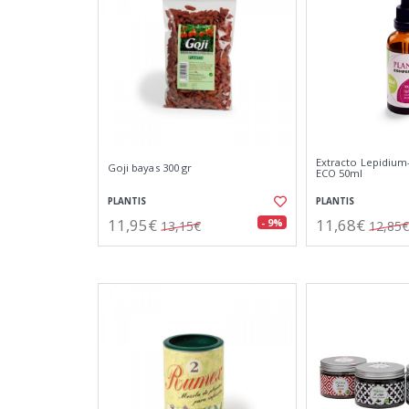
Extracto Lepidiu
Goji bayas 300 gr
ECO 50ml
PLANTIS
PLANTIS
11,95€
11,68€
- 9%
13,15€
12,85€