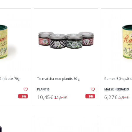
ón) bote 70gr
Te matcha eco plantis 50 g
Rumex 3 (hepátic
PLANTIS
MAESE HERBARIO
10,45€
6,27€
- 9%
- 9%
11,50€
6,90€