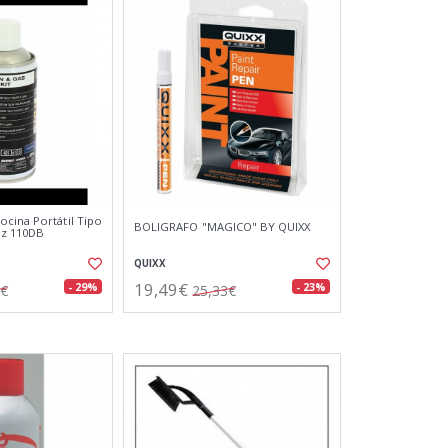
cina Portátil Tipo
BOLIGRAFO "MAGICO" BY QUIXX
Hz 110DB
QUIXX
19,49€
- 29%
- 23%
1€
25,33€