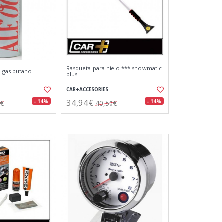
Rasqueta para hielo *** snowmatic
 gas butano
plus
CAR+ACCESORIES
34,94€
- 14%
- 14%
7€
40,50€