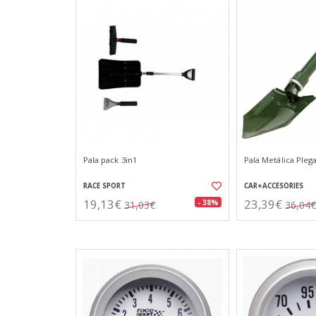
Pala pack 3in1
Pala Metálica Pleg
RACE SPORT
CAR+ACCESORIES
19,13€
23,39€
- 38%
31,03€
36,04€