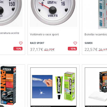
ratura aceite
Voltímetro race sport
Botella recambio
RACE SPORT
SUMEX
37,17€
22,57€
- 15%
- 15%
43,72€
26,1