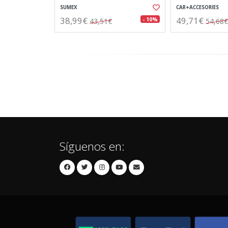
SUMEX
CAR+ACCESORIES
38,99€
49,71€
- 10%
43,51€
54,68€
Síguenos en: