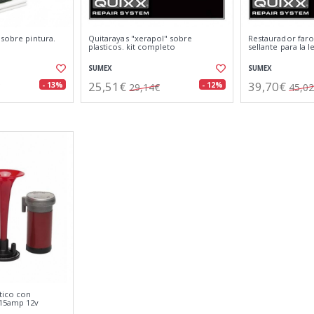
 sobre pintura.
Quitarayas "xerapol" sobre
Restaurador faro
plasticos. kit completo
sellante para la 
SUMEX
SUMEX
25,51€
39,70€
- 13%
- 12%
29,14€
45,0
tico con
15amp 12v