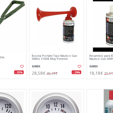
Bocina Portátil Tipo Náutico Gas
Recambio para Bo
able
500Hz 110DB Muy Potente
Náutico Gas 500
SUMEX
SUMEX
28,58€
18,18€
- 35%
- 29%
40,39€
25,5