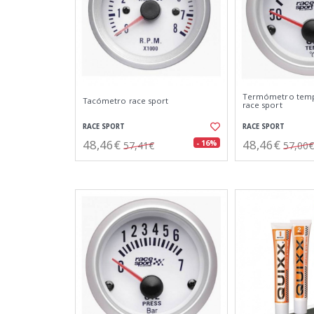
Termómetro tempe
Tacómetro race sport
race sport
RACE SPORT
RACE SPORT
48,46€
48,46€
- 16%
57,41€
57,00€