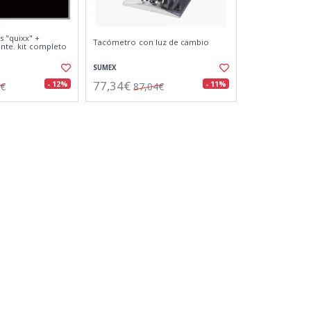
s "quixx" +
Tacómetro con luz de cambio
lente. kit completo
SUMEX
77,34€
- 12%
- 11%
2€
87,04€