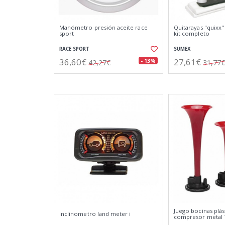
Manómetro presión aceite race
Quitarayas "quixx"
sport
kit completo
RACE SPORT
SUMEX
36,60€
27,61€
- 13%
42,27€
31,77€
Juego bocinas plás
Inclinometro land meter i
compresor metal 