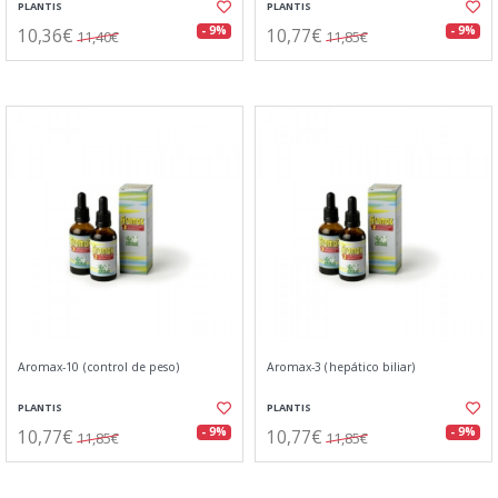
PLANTIS
PLANTIS
10,36€
10,77€
- 9%
- 9%
11,40€
11,85€
Aromax-10 (control de peso)
Aromax-3 (hepático biliar)
PLANTIS
PLANTIS
10,77€
10,77€
- 9%
- 9%
11,85€
11,85€