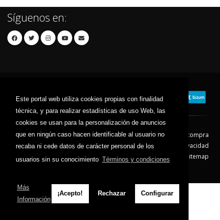
Síguenos en:
Este portal web utiliza cookies propias con finalidad
técnica, y para realizar estadísticas de uso Web, las
cookies se usan para la personalización de anuncios
que en ningún caso hacen identificable al usuario no
Contacto
Aviso Legal
Condiciones de compra
Política de envíos
Política de devolución
Política de Privacidad
recaba ni cede datos de carácter personal de los
Política de Cookies
Sitemap
usuarios sin su conocimiento
Términos y condiciones
© 2026 - Todos los derechos reservados.
Más
¡Acepto!
Rechazar
Configurar
Información