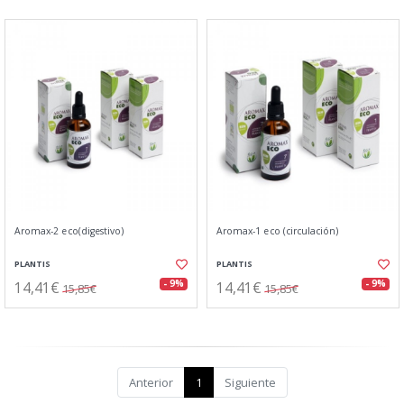
Aromax-2 eco(digestivo)
Aromax-1 eco (circulación)
PLANTIS
PLANTIS
14,41€
14,41€
- 9%
- 9%
15,85€
15,85€
Anterior
1
Siguiente