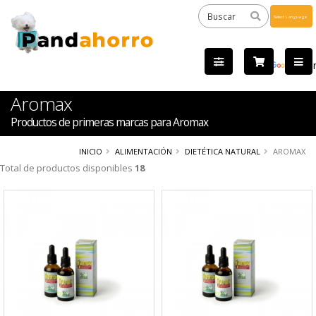
Powered
by
Tra
Aromax
Productos de primeras marcas para Aromax
INICIO
ALIMENTACIÓN
DIETÉTICA NATURAL
AROMAX
Total de productos disponibles
18