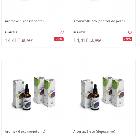
Aromax-11 eco (sedante)
Aromax-10 eco (control de peso)
PLANTIS
PLANTIS
14,41€
14,41€
- 9%
- 9%
15,85€
15,85€
Aromax-6 eco (venotonic)
Aromax-5 eco (depurativo)