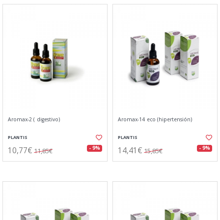
Aromax-2 ( digestivo)
Aromax-14 eco (hipertensión)
PLANTIS
PLANTIS
10,77€
14,41€
- 9%
- 9%
11,85€
15,85€