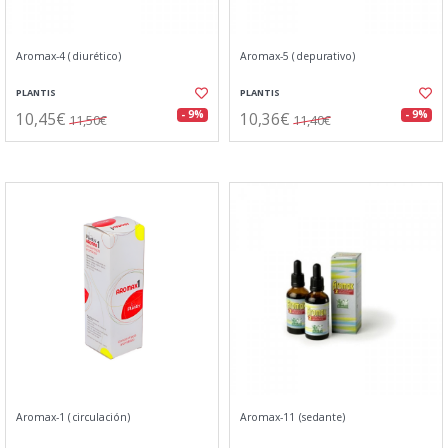
Aromax-4 (diurético)
Aromax-5 (depurativo)
PLANTIS
PLANTIS
10,45€
10,36€
- 9%
- 9%
11,50€
11,40€
Aromax-1 (circulación)
Aromax-11 (sedante)