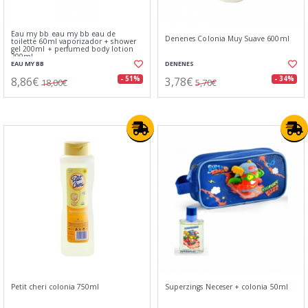
Eau my bb eau my bb eau de
Denenes Colonia Muy Suave 600ml
toilette 60ml vaporizador + shower
gel 200ml + perfumed body lotion
200ml
EAU MY BB
DENENES
8,86€
3,78€
- 51%
- 34%
18,00€
5,70€
Petit cheri colonia 750ml
Superzings Neceser + colonia 50ml