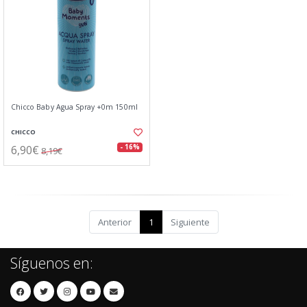
Chicco Baby Agua Spray +0m 150ml
CHICCO
6,90€
- 16%
8,19€
Anterior
1
Siguiente
Síguenos en: