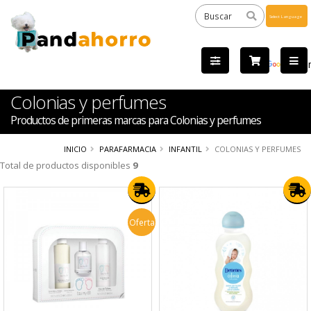
Powered
by
Tra
Colonias y perfumes
Productos de primeras marcas para Colonias y perfumes
INICIO
PARAFARMACIA
INFANTIL
COLONIAS Y PERFUMES
Total de productos disponibles
9
Oferta