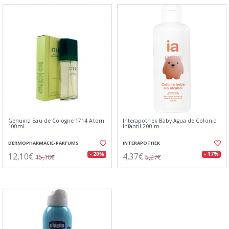
Genuina Eau de Cologne 1714 Atom
Interapothek Baby Agua de Colonia
100ml
Infantil 200 m
DERMOPHARMACIE-PARFUMS
INTERAPOTHEK
12,10€
4,37€
- 20%
- 17%
15,10€
5,27€