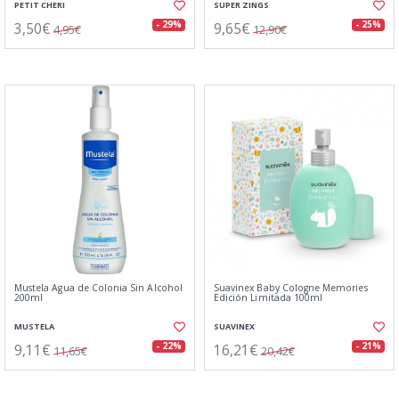
PETIT CHERI
SUPER ZINGS
3,50€
9,65€
- 29%
- 25%
4,95€
12,90€
Mustela Agua de Colonia Sin Alcohol
Suavinex Baby Cologne Memories
200ml
Edición Limitada 100ml
MUSTELA
SUAVINEX
9,11€
16,21€
- 22%
- 21%
11,65€
20,42€