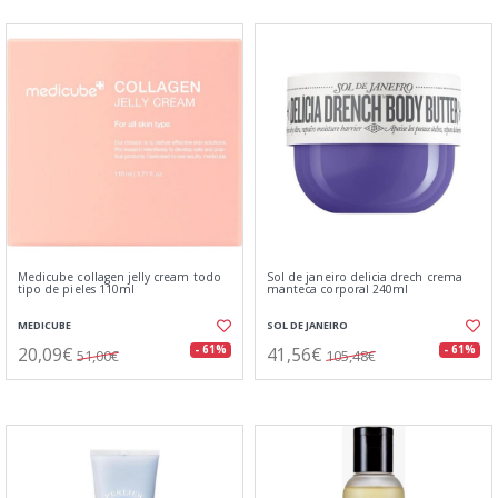
Medicube collagen jelly cream todo
Sol de janeiro delicia drech crema
tipo de pieles 110ml
manteca corporal 240ml
MEDICUBE
SOL DE JANEIRO
20,09€
41,56€
- 61%
- 61%
51,00€
105,48€