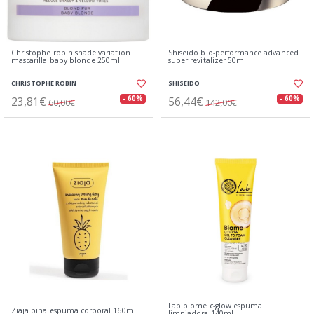
Christophe robin shade variation
Shiseido bio-performance advanced
mascarilla baby blonde 250ml
super revitalizer 50ml
CHRISTOPHE ROBIN
SHISEIDO
23,81€
56,44€
- 60%
- 60%
60,00€
142,00€
Lab biome c-glow espuma
Ziaja piña espuma corporal 160ml
limpiadora 140ml