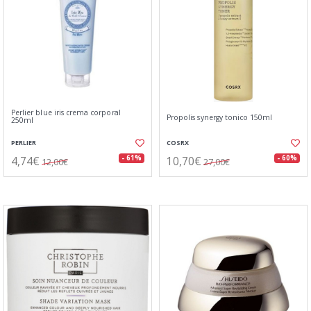
Perlier blue iris crema corporal
Propolis synergy tonico 150ml
250ml
PERLIER
COSRX
4,74€
10,70€
- 61%
- 60%
12,00€
27,00€