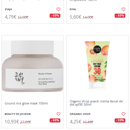
ZIAJA
DYAL
4,79€
5,60€
- 60%
- 60%
12,00€
14,00€
Organic shop peach crema facial de
Gound rice glow mask 150ml
dia spf30 50ml
BEAUTY OF JOSEON
ORGANIC SHOP
10,93€
4,25€
- 60%
- 59%
27,00€
10,48€