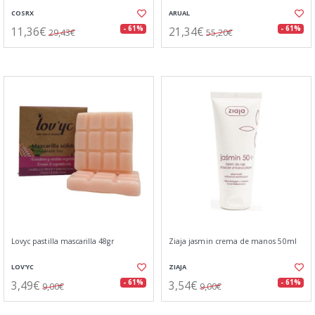
COSRX
ARUAL
11,36€
21,34€
- 61%
- 61%
29,43€
55,20€
Lovyc pastilla mascarilla 48gr
Ziaja jasmin crema de manos 50ml
LOV'YC
ZIAJA
3,49€
3,54€
- 61%
- 61%
9,00€
9,00€