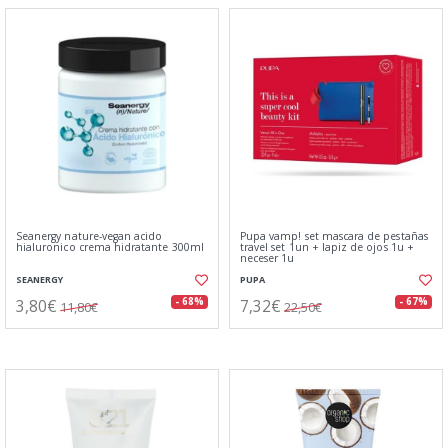
Seanergy nature-vegan acido
Pupa vamp! set mascara de pestañas
hialuronico crema hidratante 300ml
travel set 1un + lapiz de ojos 1u +
neceser 1u
SEANERGY
PUPA
3,80€
7,32€
- 68%
- 67%
11,80€
22,50€