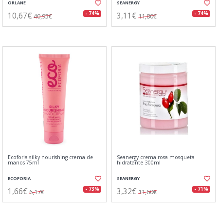
ORLANE
SEANERGY
10,67€
3,11€
- 74%
- 74%
40,95€
11,80€
Ecoforia silky nourishing crema de
Seanergy crema rosa mosqueta
manos 75ml
hidratante 300ml
ECOFORIA
SEANERGY
1,66€
3,32€
- 73%
- 71%
6,17€
11,60€