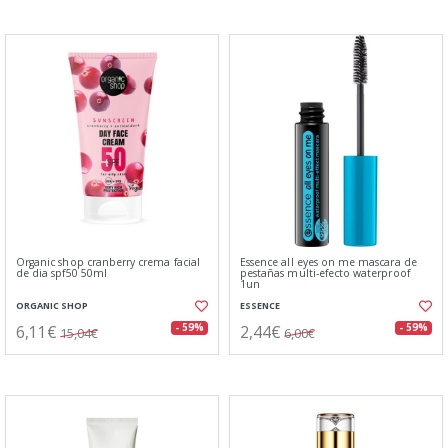
Organic shop cranberry crema facial
Essence all eyes on me mascara de
de dia spf50 50ml
pestañas multi-efecto waterproof
1un
ORGANIC SHOP
ESSENCE
6,11€
2,44€
- 59%
- 59%
15,04€
6,00€