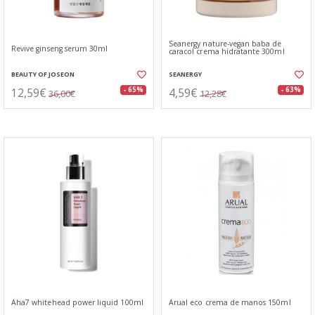
Seanergy nature-vegan baba de
Revive ginseng serum 30ml
caracol crema hidratante 300ml
BEAUTY OF JOSEON
SEANERGY
12,59€
4,59€
- 65%
- 63%
36,00€
12,28€
Aha7 whitehead power liquid 100ml
Arual eco crema de manos 150ml