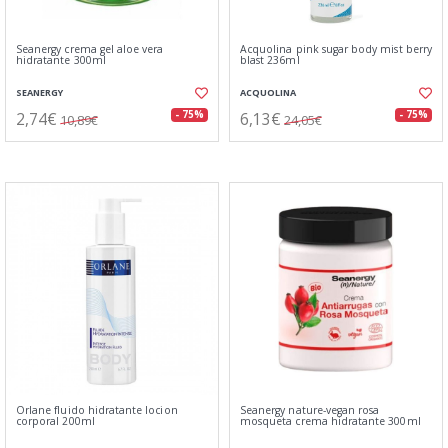
Seanergy crema gel aloe vera
Acquolina pink sugar body mist berry
hidratante 300ml
blast 236ml
SEANERGY
ACQUOLINA
2,74€
6,13€
- 75%
- 75%
10,89€
24,05€
Orlane fluido hidratante locion
Seanergy nature-vegan rosa
corporal 200ml
mosqueta crema hidratante 300ml