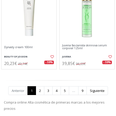
Juvena fascianista skinnova serum
Dynasty cream 100ml
corporal 125ml
BEAUTY OF JOSEON
JUVENA
20,23€
39,85€
- 59%
- 59%
49,74€
96,03€
Anterior
1
2
3
4
5
…
9
Siguiente
Compra online Alta cosmética de primeras marcas a los mejores
precios