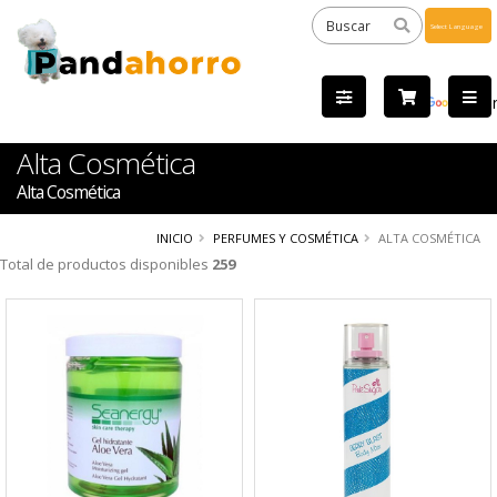
Powered
by
Tra
Alta Cosmética
Alta Cosmética
INICIO
PERFUMES Y COSMÉTICA
ALTA COSMÉTICA
Total de productos disponibles
259