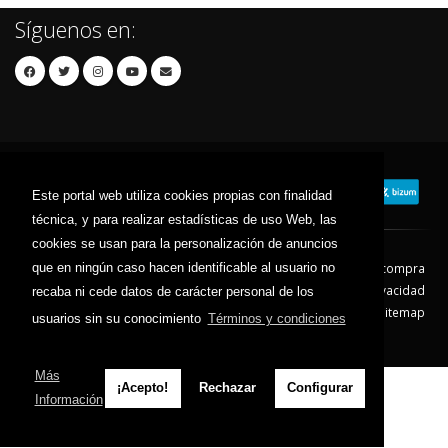
Síguenos en:
Este portal web utiliza cookies propias con finalidad
técnica, y para realizar estadísticas de uso Web, las
cookies se usan para la personalización de anuncios
que en ningún caso hacen identificable al usuario no
Contacto
Aviso Legal
Condiciones de compra
Política de envíos
Política de devolución
Política de Privacidad
recaba ni cede datos de carácter personal de los
Política de Cookies
Sitemap
usuarios sin su conocimiento
Términos y condiciones
© 2026 - Todos los derechos reservados.
Más
¡Acepto!
Rechazar
Configurar
Información