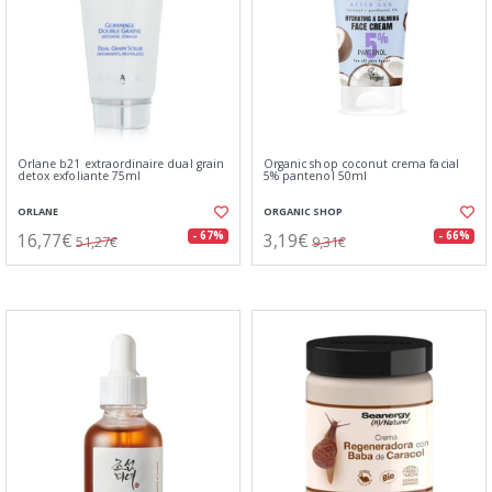
Orlane b21 extraordinaire dual grain
Organic shop coconut crema facial
detox exfoliante 75ml
5% pantenol 50ml
ORLANE
ORGANIC SHOP
16,77€
3,19€
- 67%
- 66%
51,27€
9,31€