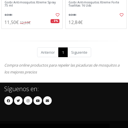
Goibi Antimosquitos Xtreme Spray
Goibi Antimosquitos Xtreme Forte
75 ml
Toallitas 16 Uds
GOIBI
GOIBI
11,50€
12,84€
- 8%
12,53€
Anterior
1
Siguiente
Compra online productos para repeler las picaduras de mosquitos a
los mejores precios
Síguenos en: