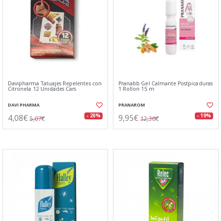
Davipharma Tatuajes Repelentes con
Pranabb Gel Calmante Postpicaduras
Citronela 12 Unidades Cars
1 Rollon 15 m
DAVI PHARMA
PRANAROM
4,08€
9,95€
- 20%
- 19%
5,07€
12,36€