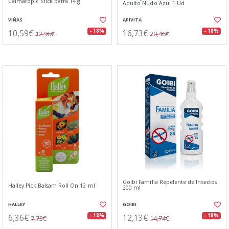
Calmatopic Stick Barra 14 g
Adulto Nudo Azul 1 Ud
VIÑAS
APIVITA
10,59€
16,73€
- 18%
- 18%
12,96€
20,46€
Goibi Familia Repelente de Insectos
Halley Pick Balsam Roll On 12 ml
200 ml
HALLEY
GOIBI
6,36€
12,13€
- 18%
- 18%
7,73€
14,74€