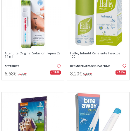
After Bite Original Solucion Topica 2a
Halley Infantil Repelente Insectos
14 ml
100ml
AFTERBITE
DERMOPHARMACIE-PARFUMS
6,68€
8,20€
- 16%
- 16%
7,99€
9,80€