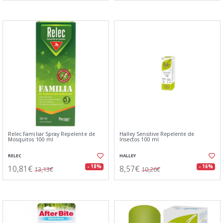
Relec Familiar Spray Repelente de
Halley Sensitive Repelente de
Mosquitos 100 ml
Insectos 100 ml
RELEC
HALLEY
10,81€
8,57€
- 18%
- 16%
13,13€
10,26€