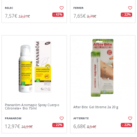
RELEC
FERRER
7,57€
7,65€
- 43%
- 22%
13,21€
9,79€
Pranarôm Aromapic Spray Cuerpo
After Bite Gel Xtreme 2a 20 g
Citronela+ Bio 75ml
PRANAROM
AFTERBITE
12,97€
6,68€
- 22%
- 22%
16,59€
8,54€