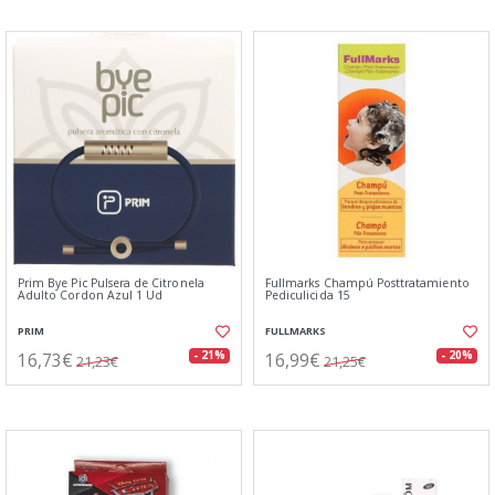
Prim Bye Pic Pulsera de Citronela
Fullmarks Champú Posttratamiento
Adulto Cordon Azul 1 Ud
Pediculicida 15
PRIM
FULLMARKS
16,73€
16,99€
- 21%
- 20%
21,23€
21,25€