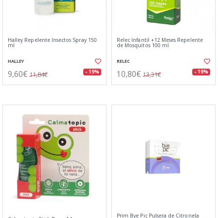
Halley Repelente Insectos Spray 150
Relec Infantil +12 Meses Repelente
ml
de Mosquitos 100 ml
HALLEY
RELEC
9,60€
10,80€
- 19%
- 19%
11,84€
13,31€
Prim Bye Pic Pulsera de Citronela