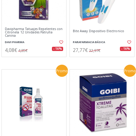
Davipharma Tatuajes Repelentes con
Bite Away Dispositivo Electronico
Citronela 12 Unidades Patrulla
Canina
DAVI PHARMA
PARAFARMACIA BÁSICA
4,08€
27,77€
- 16%
- 16%
4,85€
32,97€
Promo
Promo