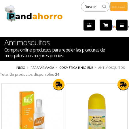
Powered
by
Tra
Antimosquitos
Compra online productos para repeler las picaduras de
mosquitos a los mejores precios
INICIO
PARAFARMACIA
COSMÉTICA E HIGIENE
ANTIMOSQUITOS
Total de productos disponibles
24