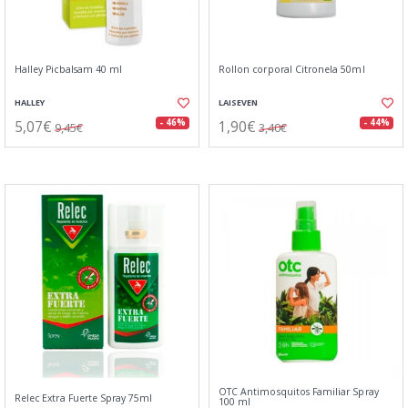
Halley Picbalsam 40 ml
Rollon corporal Citronela 50ml
HALLEY
LAISEVEN
5,07€
1,90€
- 46%
- 44%
9,45€
3,40€
OTC Antimosquitos Familiar Spray
Relec Extra Fuerte Spray 75ml
100 ml