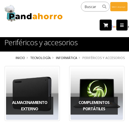
Powered
by
Tra
Periféricos y accesorios
INICIO
TECNOLOGÍA
INFORMÁTICA
PERIFÉRICOS Y ACCESORIOS
ALMACENAMIENTO
COMPLEMENTOS
EXTERNO
PORTÁTILES