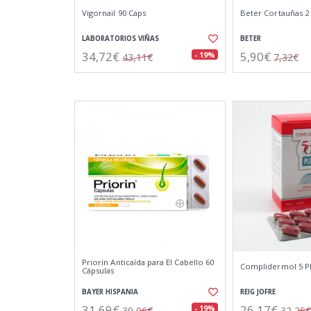
Vigornail 90 Caps
Beter Cortauñas 2 
LABORATORIOS VIÑAS
BETER
34,72€
5,90€
- 19%
43,11€
7,32€
Priorin Anticaída para El Cabello 60
Complidermol 5 Pl
Cápsulas
BAYER HISPANIA
REIG JOFRE
31,69€
26,17€
- 19%
39,06€
32,25€