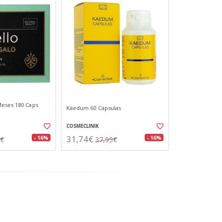
Meses 180 Caps
Kaedum 60 Capsulas
COSMECLINIK
31,74€
- 16%
- 16%
1€
37,95€