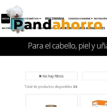
BRICOMANIA
INICIO
PERFUMES Y COSMÉTICA
CUIDADO E HIGIENE
NUTRICIÓ
AMBIENTADORES AGRADABLES
MATERIAL ESCOLAR Y OFICINA
MASCOTAS
Para el cabello, piel y uñ
No hay filtros
Total de productos disponibles
34