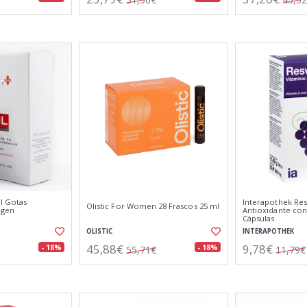
ol Gotas
Interapothek Res
Olistic For Women 28 Frascos 25 ml
ágen
Antioxidante con 
Cápsulas
OLISTIC
INTERAPOTHEK
45,88€
9,78€
- 18%
- 18%
55,71€
11,79€