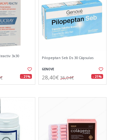
eactiv 3x30
Pilopeptan Seb Ds 30 Cápsulas
GENOVE
28,40€
- 21%
- 21%
3€
36,04€