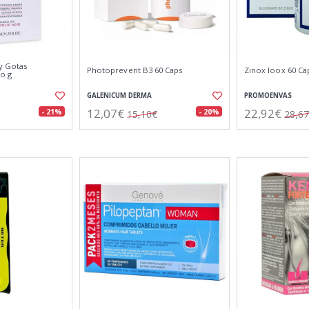
ly Gotas
Photoprevent B3 60 Caps
Zinox Ioox 60 Ca
o g
GALENICUM DERMA
PROMOENVAS
12,07€
22,92€
- 21%
- 20%
15,10€
28,6