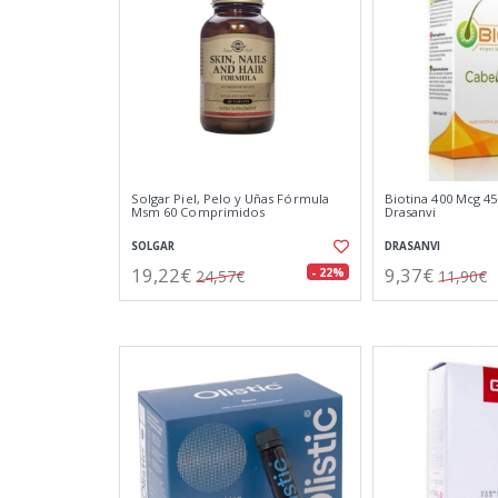
Solgar Piel, Pelo y Uñas Fórmula
Biotina 400 Mcg 4
Msm 60 Comprimidos
Drasanvi
SOLGAR
DRASANVI
19,22€
9,37€
- 22%
24,57€
11,90€