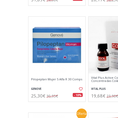
Vital Plus Active C
Pilopeptan Mujer 5 Alfa R 30 Comps
Concentradas Col
GENOVE
VITAL PLUS
25,30€
19,68€
- 18%
30,95€
23,90€
Oferta