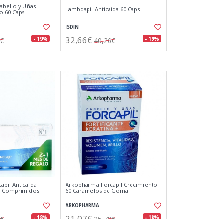
Cabello y Uñas
Lambdapil Anticaida 60 Caps
o 60 Caps
ISDIN
32,66€
- 19%
- 19%
4€
40,26€
pil Anticaída
Arkopharma Forcapil Crecimiento
90 Comprimidos
60 Caramelos de Goma
ARKOPHARMA
21,07€
- 18%
- 18%
2€
25,78€