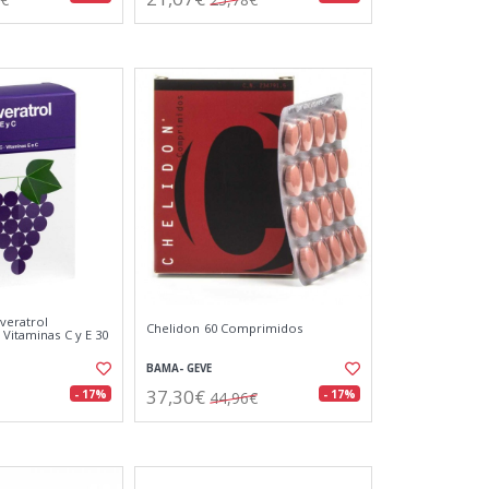
veratrol
Chelidon 60 Comprimidos
Vitaminas C y E 30
BAMA- GEVE
37,30€
- 17%
- 17%
44,96€