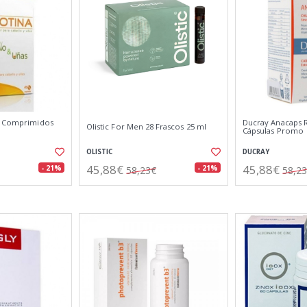
5 Comprimidos
Ducray Anacaps R
Olistic For Men 28 Frascos 25 ml
Cápsulas Promo
OLISTIC
DUCRAY
45,88€
45,88€
- 21%
- 21%
58,23€
58,2