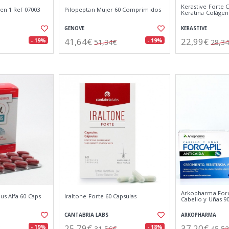
Kerastive Forte 
en 1 Ref 07003
Pilopeptan Mujer 60 Comprimidos
Keratina Colágen
GENOVE
KERASTIVE
41,64€
22,99€
- 19%
- 19%
51,34€
28,3
Arkopharma Forca
us Alfa 60 Caps
Iraltone Forte 60 Capsulas
Cabello y Uñas 
CANTABRIA LABS
ARKOPHARMA
25,79€
37,20€
- 19%
- 18%
31,56€
45,5