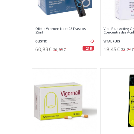
Olistic Women Next 28 Frascos
Vital Plus Active G
25ml
Concentradas Ácid
OLISTIC
VITAL PLUS
60,83€
18,45€
- 21%
76,65€
23,24€