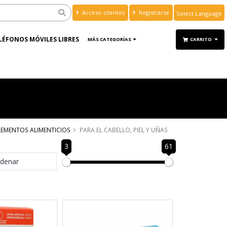
Acceso clientes
Registrarse
Powered by
Translate
LÉFONOS MÓVILES LIBRES
MÁS CATEGORÍAS
CARRITO
EMENTOS ALIMENTICIOS
PARA EL CABELLO, PIEL Y UÑAS
3
61
denar