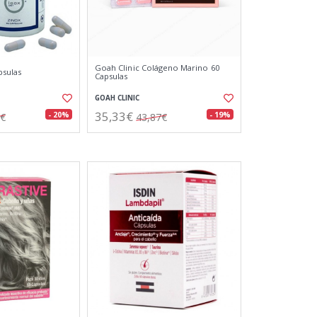
Goah Clinic Colágeno Marino 60
psulas
Capsulas
GOAH CLINIC
35,33€
- 20%
- 19%
7€
43,87€