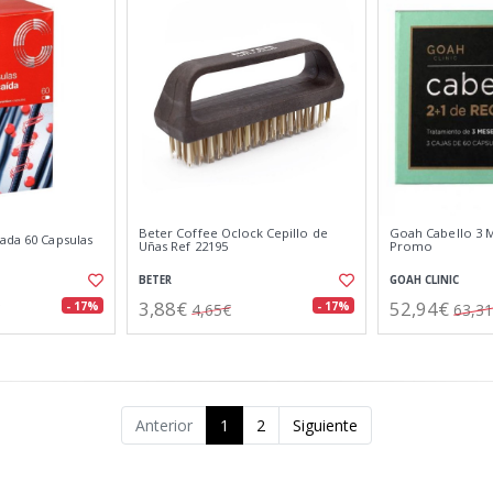
Beter Coffee Oclock Cepillo de
Goah Cabello 3 
ada 60 Capsulas
Uñas Ref 22195
Promo
BETER
GOAH CLINIC
3,88€
52,94€
- 17%
- 17%
4,65€
63,3
Anterior
1
2
Siguiente