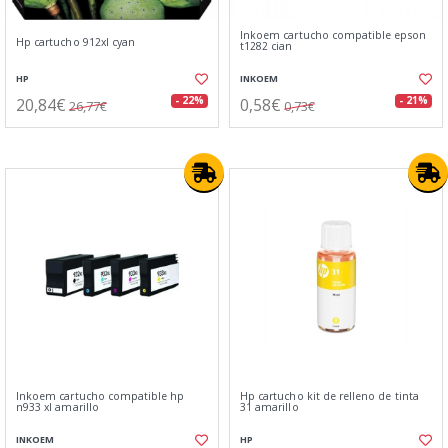
Inkoem cartucho compatible epson
Hp cartucho 912xl cyan
t1282 cian
HP
INKOEM
20,84€
0,58€
- 22%
- 21%
26,77€
0,73€
Inkoem cartucho compatible hp
Hp cartucho kit de relleno de tinta
n933 xl amarillo
31 amarillo
INKOEM
HP