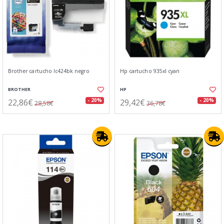
Brother cartucho lc424bk negro
Hp cartucho 935xl cyan
BROTHER
HP
22,86€
29,42€
- 20%
- 20%
28,58€
36,78€