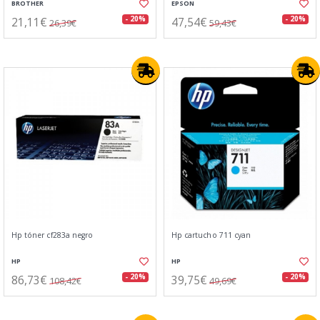
BROTHER
EPSON
21,11€
47,54€
- 20%
- 20%
26,39€
59,43€
Hp tóner cf283a negro
Hp cartucho 711 cyan
HP
HP
86,73€
39,75€
- 20%
- 20%
108,42€
49,69€