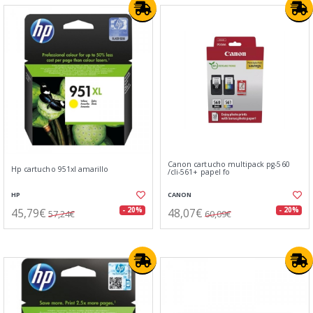
Canon cartucho multipack pg-560
Hp cartucho 951xl amarillo
/cli-561+ papel fo
HP
CANON
45,79€
48,07€
- 20%
- 20%
57,24€
60,09€