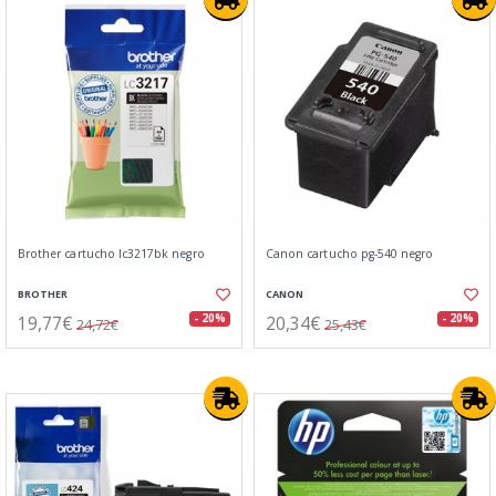
Brother cartucho lc3217bk negro
Canon cartucho pg-540 negro
BROTHER
CANON
19,77€
20,34€
- 20%
- 20%
24,72€
25,43€