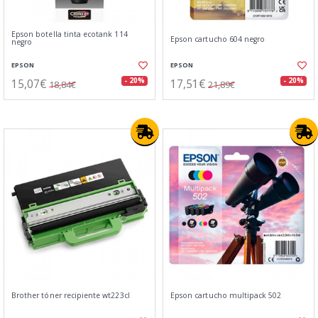
Epson botella tinta ecotank 114
Epson cartucho 604 negro
negro
EPSON
EPSON
15,07€
17,51€
- 20%
- 20%
18,84€
21,89€
Brother tóner recipiente wt223cl
Epson cartucho multipack 502