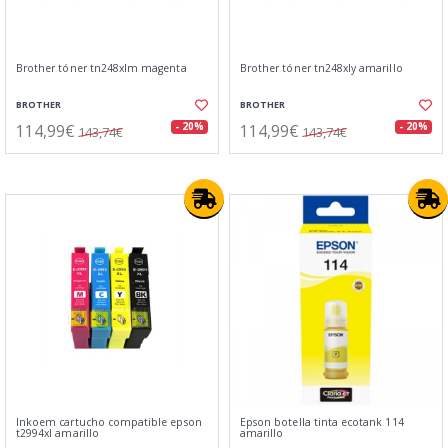
Brother tóner tn248xlm magenta
Brother tóner tn248xly amarillo
BROTHER
BROTHER
114,99€
114,99€
- 20%
- 20%
143,74€
143,74€
Inkoem cartucho compatible epson
Epson botella tinta ecotank 114
t2994xl amarillo
amarillo