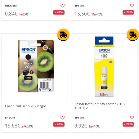
INKOEM
EPSON
0,84€
15,56€
- 20%
- 20%
1,05€
19,45€
Epson botella tinta ecotank 102
Epson cartucho 202 negro
amarillo
EPSON
EPSON
19,68€
9,92€
- 20%
- 20%
24,60€
12,40€