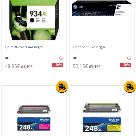
Hp cartucho 934xl negro
Hp tóner 117a negro
HP
HP
48,95€
52,15€
- 20%
- 20%
61,19€
65,19€