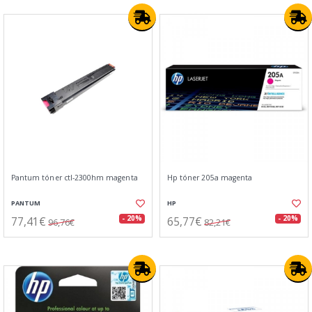
Pantum tóner ctl-2300hm magenta
Hp tóner 205a magenta
PANTUM
HP
77,41€
65,77€
- 20%
- 20%
96,76€
82,21€