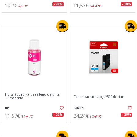
1,27€
11,57€
- 20%
- 20%
1,59€
14,47€
Hp cartucho kit de relleno de tinta
Canon cartucho pgi-2500xlc cian
31 magenta
HP
CANON
11,57€
24,24€
- 20%
- 20%
14,47€
30,31€