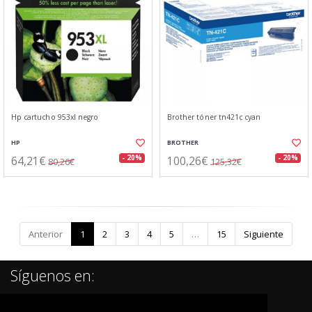
Hp cartucho 953xl negro
Brother tóner tn421c cyan
HP
BROTHER
64,21€
100,26€
- 20%
- 20%
80,26€
125,32€
Anterior
1
2
3
4
5
…
15
Siguiente
Síguenos en: