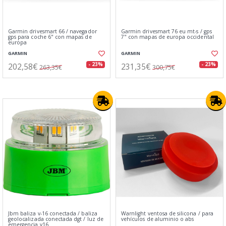
Garmin drivesmart 66 / navegador
Garmin drivesmart 76 eu mt-s / gps
gps para coche 6" con mapas de
7" con mapas de europa occidental
europa
GARMIN
GARMIN
202,58€
231,35€
- 23%
- 23%
263,35€
300,75€
Jbm baliza v-16 conectada / baliza
Warnlight ventosa de silicona / para
geolocalizada conectada dgt / luz de
vehículos de aluminio o abs
emergencia v16