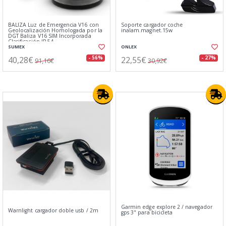
BALIZA Luz de Emergencia V16 con
Soporte cargador coche
Geolocalización Homologada por la
inalam.magnet.15w
DGT Baliza V16 SIM Incorporada
Clasificación IP-54
SUMEX
ONLEX
40,28€
22,55€
- 56%
- 27%
91,16€
30,92€
Garmin edge explore 2 / navegador
Warnlight cargador doble usb / 2m
gps 3" para bicicleta