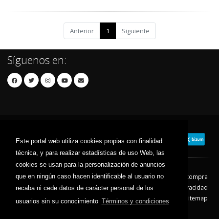
Anterior
1
Siguiente
Síguenos en:
Este portal web utiliza cookies propias con finalidad
técnica, y para realizar estadísticas de uso Web, las
cookies se usan para la personalización de anuncios
que en ningún caso hacen identificable al usuario no
Contacto
Aviso Legal
Condiciones de compra
Política de envíos
Política de devolución
Política de Privacidad
recaba ni cede datos de carácter personal de los
Política de Cookies
Sitemap
usuarios sin su conocimiento
Términos y condiciones
© 2026 - Todos los derechos reservados.