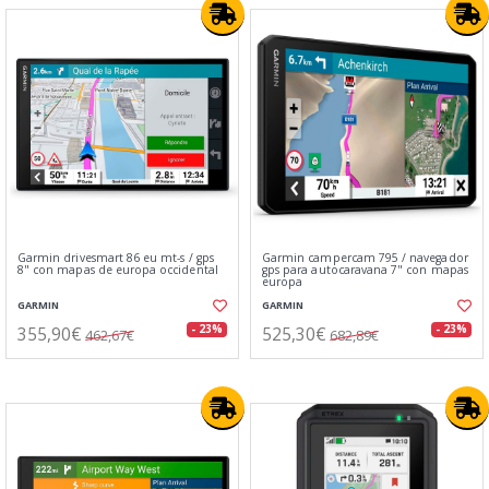
Garmin drivesmart 86 eu mt-s / gps
Garmin campercam 795 / navegador
8" con mapas de europa occidental
gps para autocaravana 7" con mapas
europa
GARMIN
GARMIN
355,90€
525,30€
- 23%
- 23%
462,67€
682,89€