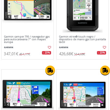
Garmin camper 795 / navegador gps
Garmin etrex® touch negro /
para autocaravana 7" con mapas
dispositivo de mano gps con pantalla
europa
táctil
GARMIN
GARMIN
347,01€
426,68€
- 23%
- 23%
451,11€
554,68€