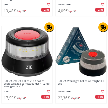
JBM
WARNLIGHT
13,48€
4,05€
- 23%
- 23%
17,52€
5,26€
BALIZA Zte e1 baliza v16 / baliza
BALIZA Warnlight baliza warnlight 3.0
geolocalizada conectada dgt / luz de
geo
emergencia v16
ZTE
WARNLIGHT
17,55€
22,36€
- 14%
- 14%
20,37€
25,95€