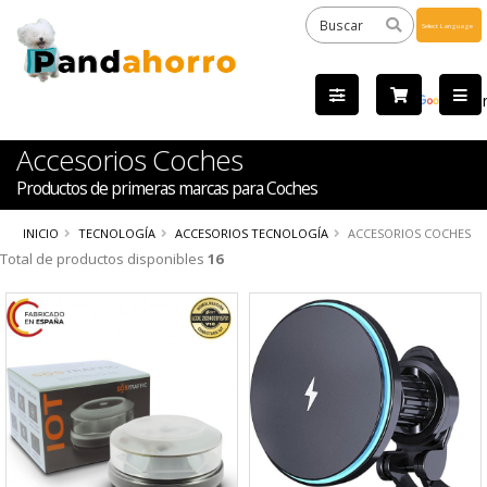
Powered
by
Tra
Accesorios Coches
Productos de primeras marcas para Coches
INICIO
TECNOLOGÍA
ACCESORIOS TECNOLOGÍA
ACCESORIOS COCHES
Total de productos disponibles
16