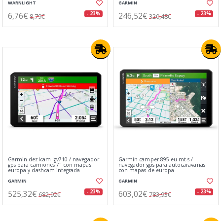
WARNLIGHT
GARMIN
6,76€
246,52€
- 23%
- 23%
8,79€
320,48€
Garmin dezlcam lgv710 / navegador
Garmin camper 895 eu mt-s /
gps para camiones 7" con mapas
navegador gps para autocaravanas
europa y dashcam integrada
con mapas de europa
GARMIN
GARMIN
525,32€
603,02€
- 23%
- 23%
682,92€
783,93€