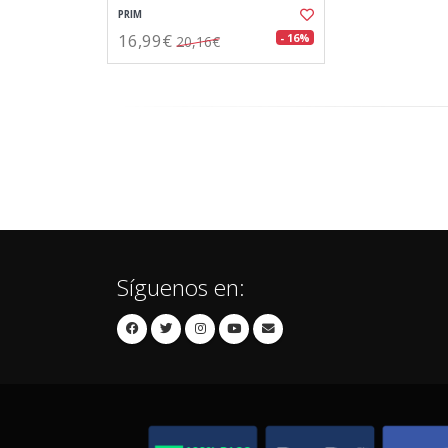
PRIM
16,99€
- 16%
20,16€
Síguenos en: