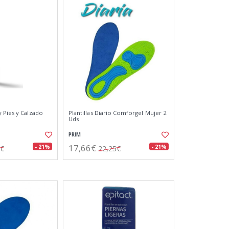
 Pies y Calzado
Plantillas Diario Comforgel Mujer 2
Uds
PRIM
17,66€
- 21%
- 21%
6€
22,25€