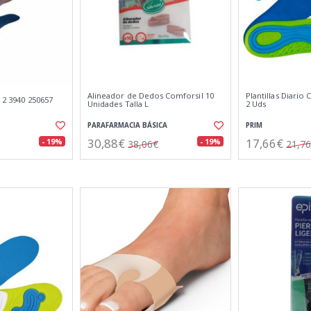
Alineador de Dedos Comforsil 10
Plantillas Diari
T 2 3940 250657
Unidades Talla L
2 Uds
PARAFARMACIA BÁSICA
PRIM
30,88€
17,66€
- 19%
- 19%
38,06€
21,7