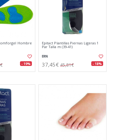
o Comforgel Hombre
Epitact Plantillas Piernas Ligeras 1
Par Talla m (39-41)
ERN
37,45€
- 19%
- 18%
6€
45,81€