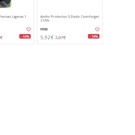
 Piernas Ligeras 1
Anillo Protector 5 Dedo Comforgel
)
2 Uds
PRIM
5,92€
- 16%
- 16%
9€
7,07€