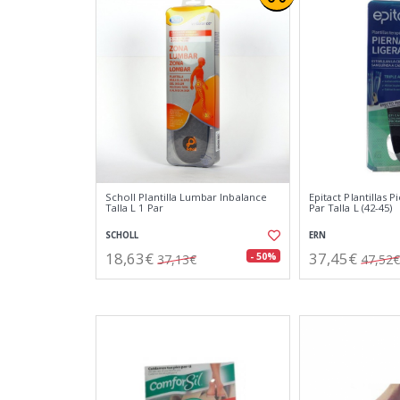
Scholl Plantilla Lumbar Inbalance
Epitact Plantillas P
Talla L 1 Par
Par Talla L (42-45)
SCHOLL
ERN
18,63€
37,45€
- 50%
37,13€
47,52€