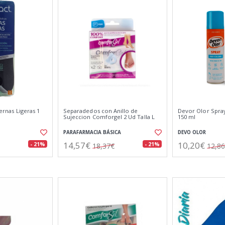
iernas Ligeras 1
Separadedos con Anillo de
Devor Olor Spray
Sujeccion Comforgel 2 Ud Talla L
150 ml
PARAFARMACIA BÁSICA
DEVO OLOR
14,57€
10,20€
- 21%
- 21%
18,37€
12,8