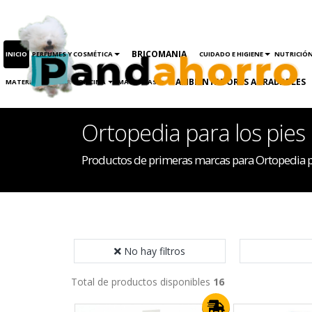
BRICOMANIA
INICIO
PERFUMES Y COSMÉTICA
CUIDADO E HIGIENE
NUTRICIÓ
AMBIENTADORES AGRADABLES
MATERIAL ESCOLAR Y OFICINA
MASCOTAS
Ortopedia para los pies
Productos de primeras marcas para Ortopedia pa
No hay filtros
Total de productos disponibles
16