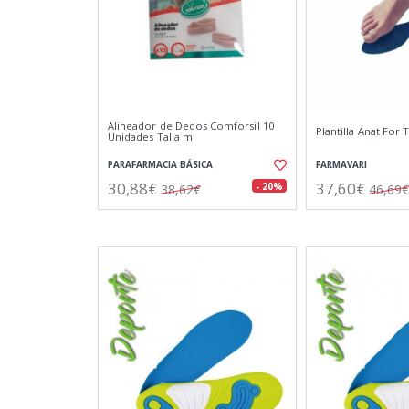
Alineador de Dedos Comforsil 10
Plantilla Anat For 
Unidades Talla m
PARAFARMACIA BÁSICA
FARMAVARI
30,88€
37,60€
- 20%
38,62€
46,69€