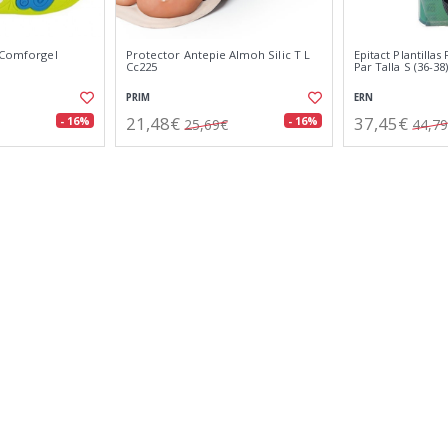
e Comforgel
Protector Antepie Almoh Silic T L
Epitact Plantillas
Cc225
Par Talla S (36-38
PRIM
ERN
21,48€
37,45€
- 16%
- 16%
25,69€
44,7