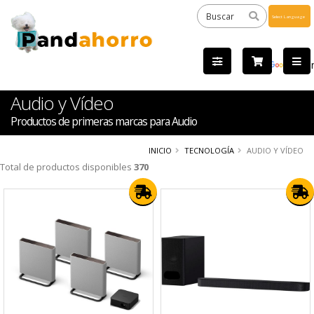
Powered
by
Tra
Audio y Vídeo
Productos de primeras marcas para Audio
INICIO
TECNOLOGÍA
AUDIO Y VÍDEO
Total de productos disponibles
370