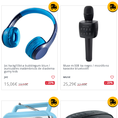
Jvc ha-kg10bt-a bubblegum blue /
Muse m-508 ka negro / micrófono
auriculares inalámbricos de diadema
karaoke bluetooth
gumy kids
JVC
MUSE
15,06€
25,29€
- 23%
- 23%
19,58€
32,88€