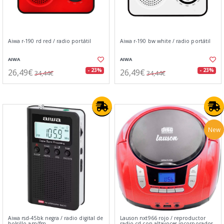
Aiwa r-190 rd red / radio portátil
Aiwa r-190 bw white / radio portátil
AIWA
AIWA
26,49€
26,49€
- 23%
- 23%
34,44€
34,44€
New
Aiwa rsd-45bk negra / radio digital de
Lauson nxt966 rojo / reproductor
bolsillo am/fm
radio cd con altavoces incorporados