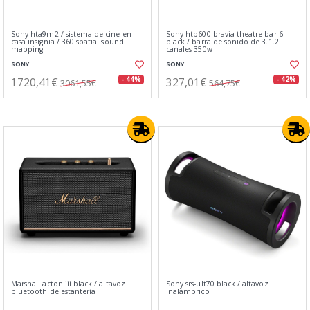
Sony hta9m2 / sistema de cine en
Sony htb600 bravia theatre bar 6
casa insignia / 360 spatial sound
black / barra de sonido de 3.1.2
mapping
canales 350w
SONY
SONY
1720,41€
327,01€
- 44%
- 42%
3061,55€
564,75€
Marshall acton iii black / altavoz
Sony srs-ult70 black / altavoz
bluetooth de estantería
inalámbrico