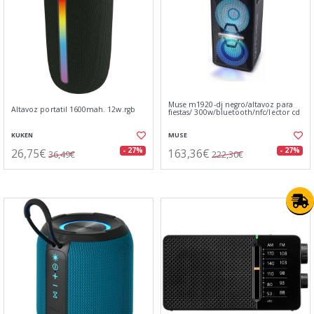
Muse m1920-dj negro/altavoz para
Altavoz portatil 1600mah. 12w.rgb
fiestas/ 300w/bluetooth/nfc/lector cd
KUKEN
MUSE
26,75€
163,36€
- 27%
- 27%
36,49€
222,30€