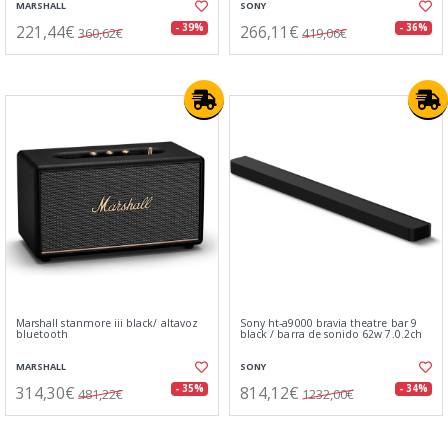
MARSHALL
SONY
221,44€
266,11€
- 39%
- 36%
360,62€
419,06€
Marshall stanmore iii black/ altavoz
Sony ht-a9000 bravia theatre bar 9
bluetooth
black / barra de sonido 62w 7.0.2ch
MARSHALL
SONY
314,30€
814,12€
- 35%
- 34%
481,22€
1232,00€