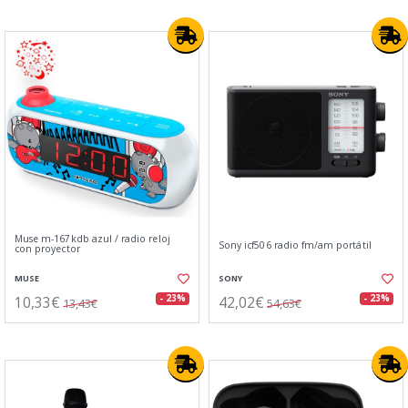
Muse m-167kdb azul / radio reloj
Sony icf506 radio fm/am portátil
con proyector
MUSE
SONY
10,33€
42,02€
- 23%
- 23%
13,43€
54,63€