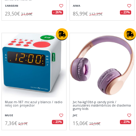
SANGEAN
AIWA
23,50€
85,99€
- 26%
- 23%
31,84€
112,35€
Muse m-187 mc azul y blanco / radio
Jvc ha-kg10bt-p candy pink /
reloj con proyector
auriculares inalámbricos de diadema
gumy kids
MUSE
JVC
7,36€
15,06€
- 23%
- 23%
9,57€
19,58€