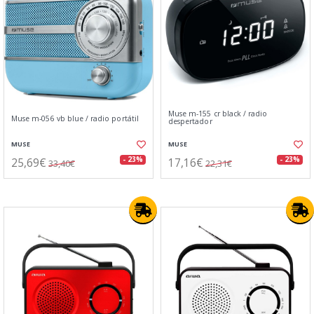
Muse m-155 cr black / radio
Muse m-056 vb blue / radio portátil
despertador
MUSE
MUSE
25,69€
17,16€
- 23%
- 23%
33,40€
22,31€