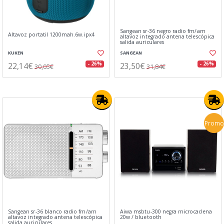
Sangean sr-36 negro radio fm/am
Altavoz portatil 1200mah.6w.ipx4
altavoz integrado antena telescópica
salida auriculares
KUKEN
SANGEAN
22,14€
23,50€
- 26%
- 26%
30,05€
31,84€
Promo
Sangean sr-36 blanco radio fm/am
Aiwa msbtu-300 negra microcadena
altavoz integrado antena telescópica
20w / bluetooth
salida auriculares