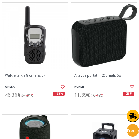
Walkie talkie 8 canales 5km
Altavoz portatil 1200mah. 5w
ONLEX
KUKEN
46,36€
11,89€
- 29%
- 28%
64,91€
16,48€
Promo