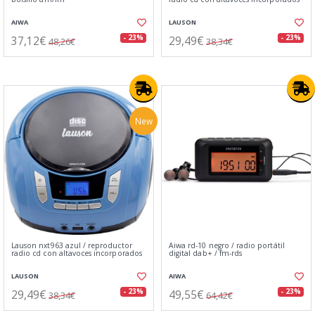
AIWA
LAUSON
37,12€
29,49€
- 23%
- 23%
48,26€
38,34€
New
Lauson nxt963 azul / reproductor
Aiwa rd-10 negro / radio portátil
radio cd con altavoces incorporados
digital dab+ / fm-rds
LAUSON
AIWA
29,49€
49,55€
- 23%
- 23%
38,34€
64,42€