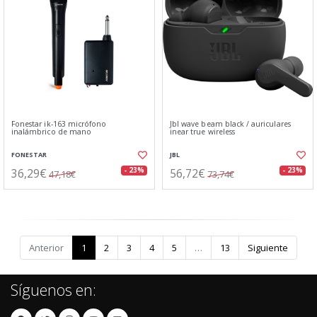
Fonestar ik-163 micrófono
Jbl wave beam black / auriculares
inalámbrico de mano
inear true wireless
FONESTAR
JBL
36,29€
56,72€
- 23%
- 23%
47,18€
73,74€
Anterior
1
2
3
4
5
…
13
Siguiente
Síguenos en: