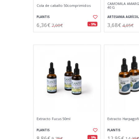
CAMOMILA AMARG
Cola de caballo 50comprimidos
40 G
PLANTIS
ARTESANIA AGRÍCOL
6,36€
3,68€
- 9%
7,00€
4,05€
Extracto Fucus 50ml
Extracto Harpagof
PLANTIS
PLANTIS
8,86€
12,95€
- 9%
9,75€
14,25€