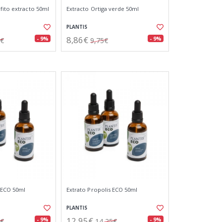
fito extracto 50ml
Extracto Ortiga verde 50ml
PLANTIS
8,86€
- 9%
- 9%
5€
9,75€
a ECO 50ml
Extrato Propolis ECO 50ml
PLANTIS
12,95€
- 9%
- 9%
5€
14,25€