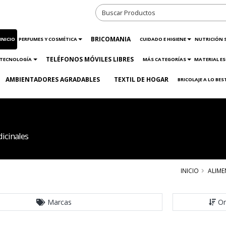
BRICOMANIA
INICIO
PERFUMES Y COSMÉTICA
CUIDADO E HIGIENE
NUTRICIÓN 
TELÉFONOS MÓVILES LIBRES
TECNOLOGÍA
MÁS CATEGORÍAS
MATERIAL ES
AMBIENTADORES AGRADABLES
TEXTIL DE HOGAR
BRICOLAJE A LO BES
icinales
INICIO
ALIM
Marcas
Or