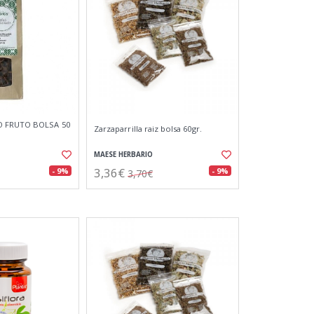
O FRUTO BOLSA 50
Zarzaparrilla raiz bolsa 60gr.
MAESE HERBARIO
3,36€
- 9%
- 9%
3,70€