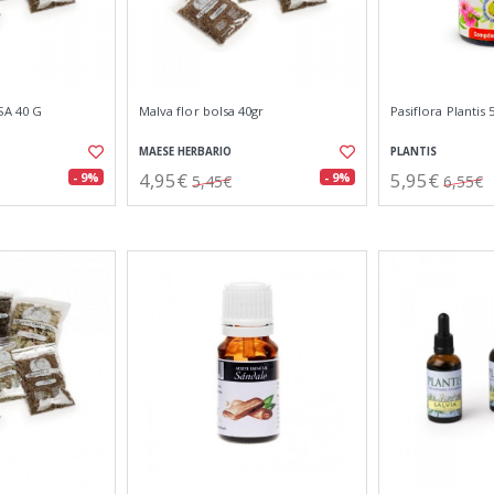
A 40 G
Malva flor bolsa 40gr
Pasiflora Planti
MAESE HERBARIO
PLANTIS
4,95€
5,95€
- 9%
- 9%
5,45€
6,55€