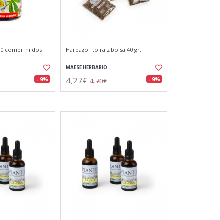
s 50 comprimidos
Harpagofito raiz bolsa 40 gr.
MAESE HERBARIO
4,27€
- 9%
- 9%
4,70€