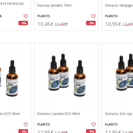
A FLOR BOLSA
Esencia sándalo 10ml
Extracto Harpago
A
PLANTIS
PLANTIS
10,45€
10,95€
- 9%
- 9%
11,50€
12,0
ito ECO 50ml
Extracto Llanten ECO 50ml
Extracto Vid roj
PLANTIS
PLANTIS
12,95€
12,95€
- 9%
- 9%
14,25€
14,2