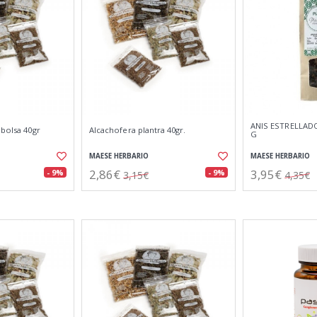
ANIS ESTRELLAD
 bolsa 40gr
Alcachofera plantra 40gr.
G
MAESE HERBARIO
MAESE HERBARIO
2,86€
3,95€
- 9%
- 9%
3,15€
4,35€