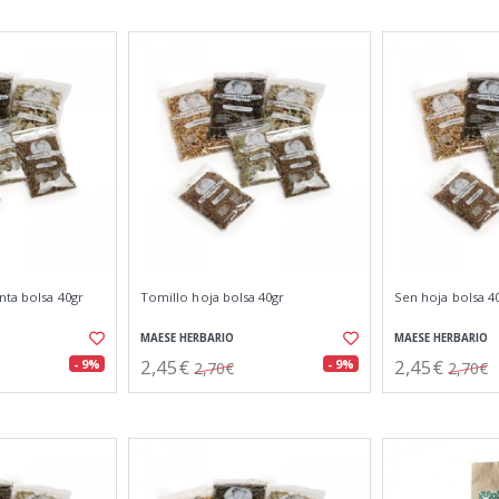
nta bolsa 40gr
Tomillo hoja bolsa 40gr
Sen hoja bolsa 4
MAESE HERBARIO
MAESE HERBARIO
2,45€
2,45€
- 9%
- 9%
2,70€
2,70€