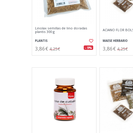
Linolax semillas de lino doradas
ACIANO FLOR BOLS
plantis 300 g
PLANTIS
MAESE HERBARIO
3,86€
3,86€
- 9%
4,25€
4,25€