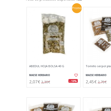
Promo
ABEDUL HOJA BOLSA 40 G
Tomillo serpol pla
MAESE HERBARIO
MAESE HERBARIO
2,07€
2,45€
- 10%
2,30€
2,70€