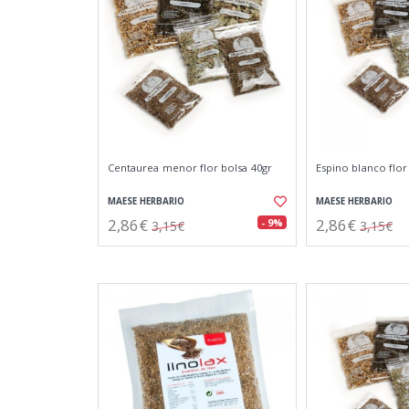
Centaurea menor flor bolsa 40gr
Espino blanco flor
MAESE HERBARIO
MAESE HERBARIO
2,86€
2,86€
- 9%
3,15€
3,15€