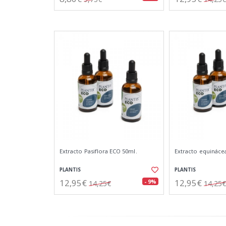
Extracto Pasiflora ECO 50ml.
Extracto equináce
PLANTIS
PLANTIS
12,95€
12,95€
- 9%
14,25€
14,25€