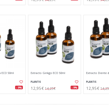
a ECO 50ml
Extracto Ginkgo ECO 50ml
Extracto Diente 
PLANTIS
PLANTIS
12,95€
12,95€
- 9%
- 9%
14,25€
14,2