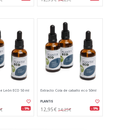
de León ECO 50 ml
Extracto Cola de caballo eco 50ml
PLANTIS
12,95€
- 9%
- 9%
5€
14,25€