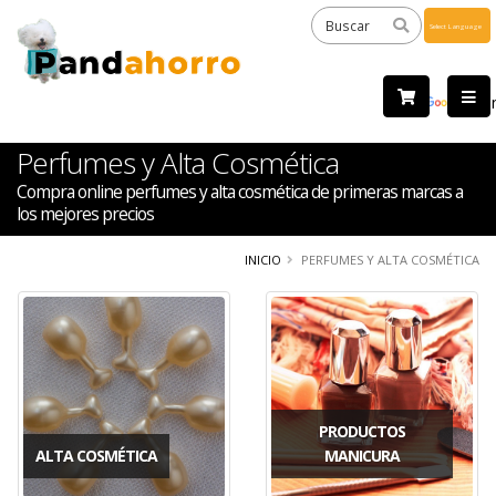
Powered
by
Tra
Perfumes y Alta Cosmética
Compra online perfumes y alta cosmética de primeras marcas a
los mejores precios
INICIO
PERFUMES Y ALTA COSMÉTICA
PRODUCTOS
ALTA COSMÉTICA
MANICURA