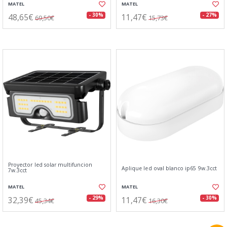
MATEL
MATEL
48,65€
11,47€
- 30%
- 27%
69,50€
15,73€
Proyector led solar multifuncion
Aplique led oval blanco ip65 9w.3cct
7w.3cct
MATEL
MATEL
32,39€
11,47€
- 29%
- 30%
45,34€
16,30€