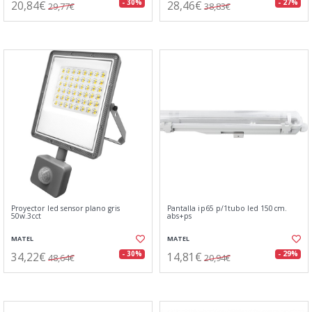
20,84€
28,46€
- 30%
- 27%
29,77€
38,83€
Proyector led sensor plano gris
Pantalla ip65 p/1tubo led 150cm.
50w.3cct
abs+ps
MATEL
MATEL
34,22€
14,81€
- 30%
- 29%
48,64€
20,94€