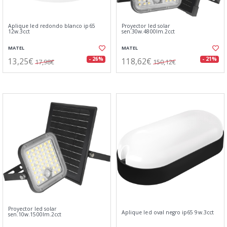
Aplique led redondo blanco ip65
Proyector led solar
12w.3cct
sen.30w.4800lm.2cct
MATEL
MATEL
13,25€
118,62€
- 26%
- 21%
17,98€
150,12€
Proyector led solar
Aplique led oval negro ip65 9w.3cct
sen.10w.1500lm.2cct