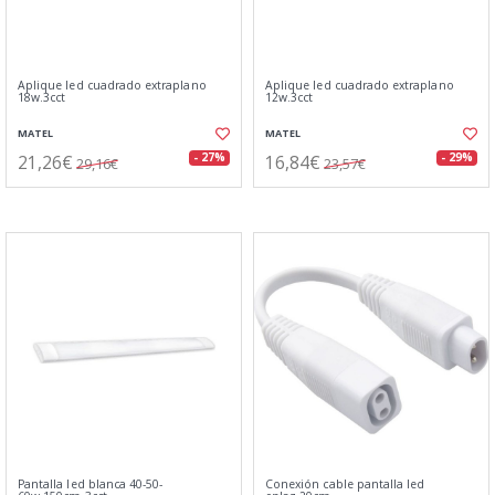
Aplique led cuadrado extraplano
Aplique led cuadrado extraplano
18w.3cct
12w.3cct
MATEL
MATEL
21,26€
16,84€
- 27%
- 29%
29,16€
23,57€
Pantalla led blanca 40-50-
Conexión cable pantalla led