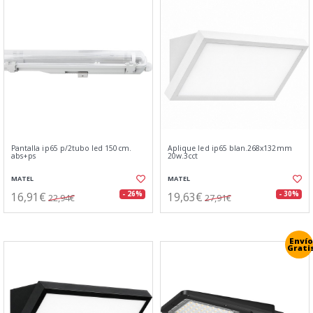
Pantalla ip65 p/2tubo led 150cm.
Aplique led ip65 blan.268x132mm
abs+ps
20w.3cct
MATEL
MATEL
16,91€
19,63€
- 26%
- 30%
22,94€
27,91€
Envío
Grati