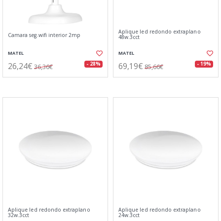
Aplique led redondo extraplano
Camara seg.wifi interior 2mp
48w.3cct
MATEL
MATEL
26,24€
69,19€
- 28%
- 19%
36,36€
85,66€
Aplique led redondo extraplano
Aplique led redondo extraplano
32w.3cct
24w.3cct