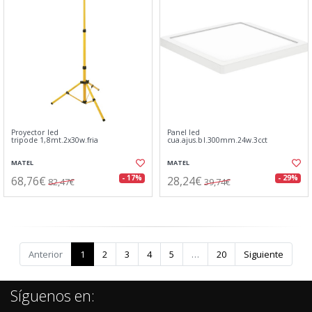
Proyector led
Panel led
tripode 1,8mt.2x30w.fria
cua.ajus.bl.300mm.24w.3cct
MATEL
MATEL
68,76€
28,24€
- 17%
- 29%
82,47€
39,74€
Anterior
1
2
3
4
5
…
20
Siguiente
Síguenos en: