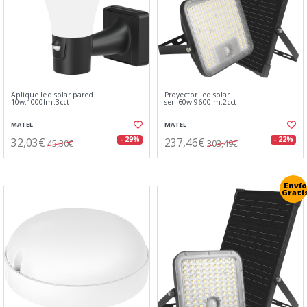
Aplique led solar pared
Proyector led solar
10w.1000lm.3cct
sen.60w.9600lm.2cct
MATEL
MATEL
32,03€
237,46€
- 29%
- 22%
45,30€
303,49€
Envío
Grati