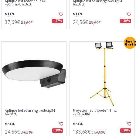
Aplique led redondo ip44
Aplique led solar negr.oval ip54
480mm.45w.3cct
6w.3cct
MATEL
MATEL
37,69€
24,56€
- 27%
- 30%
51,69€
35,09€
Envío
Grati
Aplique led solar negr.redo.ip54
Proyector led tripode 1,8mt.
6w.3cct
2x100w.fria
MATEL
MATEL
24,56€
133,68€
- 28%
- 20%
34,21€
167,85€