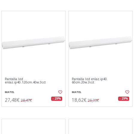
Pantalla led
Pantalla led enlaz.ip40.
enlaz.ip40.120cm.40w.3cct
60cm.20w.3cct
MATEL
MATEL
27,48€
18,62€
- 29%
- 29%
38,47€
26,33€