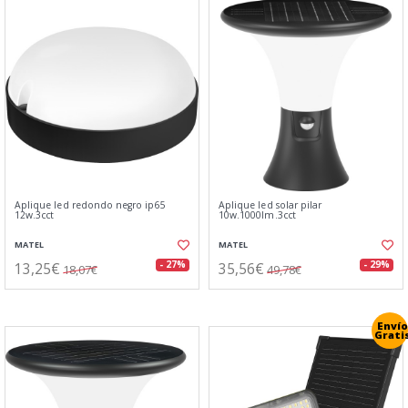
Aplique led redondo negro ip65
Aplique led solar pilar
12w.3cct
10w.1000lm.3cct
MATEL
MATEL
13,25€
35,56€
- 27%
- 29%
18,07€
49,78€
Envío
Grati