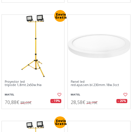
Envío
Gratis
Proyector led
Panel led
tripode 1,8mt.2x50w.fria
red.ajus.sen.bl.230mm.18w.3cct
MATEL
MATEL
70,88€
28,58€
- 19%
- 26%
88,03€
38,78€
Envío
Gratis