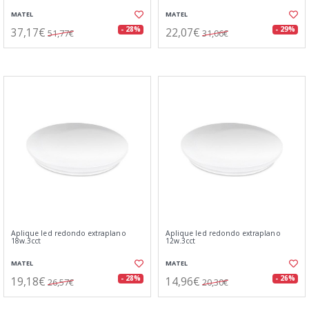
MATEL
MATEL
37,17€
22,07€
- 28%
- 29%
51,77€
31,06€
Aplique led redondo extraplano
Aplique led redondo extraplano
18w.3cct
12w.3cct
MATEL
MATEL
19,18€
14,96€
- 28%
- 26%
26,57€
20,30€