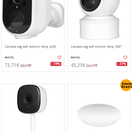
Camara seg.wifi exterior 4mp ip65
Camara seg.wifi interior 4mp 360º
MATEL
MATEL
73,71€
43,25€
- 19%
- 27%
90,59€
59,31€
Envío
Grati