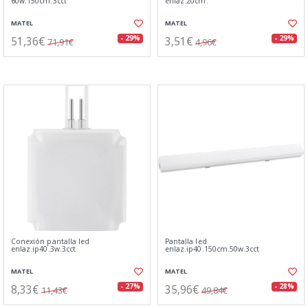
60w.150cm.3cct
enlaz.20cm.
MATEL
MATEL
51,36€
3,51€
- 29%
- 29%
71,91€
4,96€
Conexión pantalla led
Pantalla led
enlaz.ip40.3w.3cct
enlaz.ip40.150cm.50w.3cct
MATEL
MATEL
8,33€
35,96€
- 27%
- 28%
11,43€
49,84€