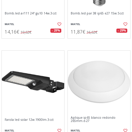
Bomb.led ar111 24º gu10 14w.3cct
Bomb.led par 38 ip65 e27 15w.5cct
MATEL
MATEL
14,16€
11,87€
- 28%
- 29%
19,62€
16,62€
Aplique ip65 blanco redondo
Farola led solar 12w.1900lm.3cct
265mm.e-27
MATEL
MATEL