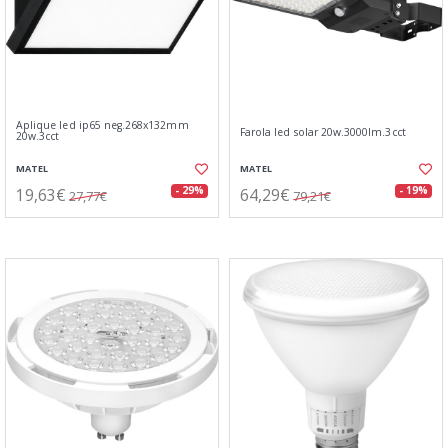
Aplique led ip65 neg.268x132mm
Farola led solar 20w.3000lm.3cct
20w.3cct
MATEL
MATEL
19,63€
64,29€
- 29%
- 19%
27,77€
79,21€