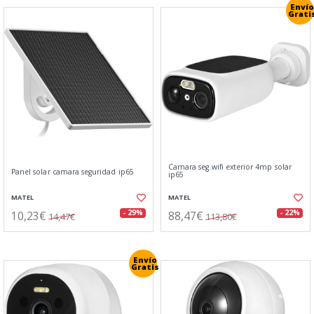
Envío
Grati
Camara seg.wifi exterior 4mp solar
Panel solar camara seguridad ip65
ip65
MATEL
MATEL
10,23€
88,47€
- 29%
- 22%
14,47€
113,80€
Envío
Gratis