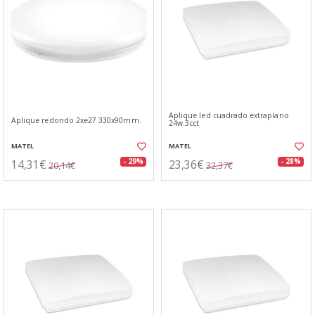
Aplique led cuadrado extraplano
Aplique redondo 2xe27 330x90mm.
24w.3cct
MATEL
MATEL
14,31€
23,36€
- 29%
- 28%
20,14€
32,37€