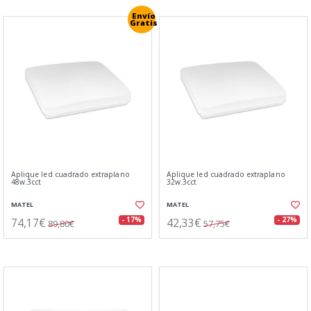
Envío
Gratis
Aplique led cuadrado extraplano
Aplique led cuadrado extraplano
48w.3cct
32w.3cct
MATEL
MATEL
74,17€
42,33€
- 17%
- 27%
89,80€
57,75€