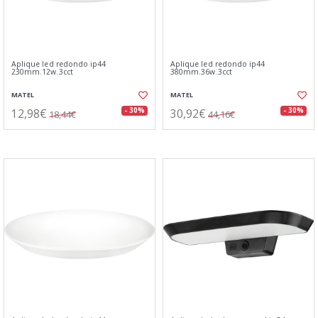
Aplique led redondo ip44
Aplique led redondo ip44
230mm.12w.3cct
380mm.36w.3cct
MATEL
MATEL
12,98€
30,92€
- 30%
- 30%
18,44€
44,16€