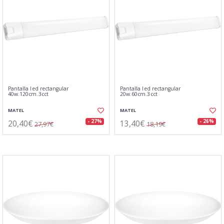
Pantalla led rectangular
Pantalla led rectangular
40w.120cm.3cct
20w.60cm.3cct
MATEL
MATEL
20,40€
13,40€
- 27%
- 26%
27,97€
18,19€