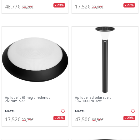
48,77€
17,52€
- 29%
- 27%
68,28€
23,90€
Aplique ip65 negro redondo
Aplique led solar suelo
265mm.e-27
10w.1000lm.3cct
MATEL
MATEL
17,52€
47,50€
- 26%
- 29%
23,77€
66,50€