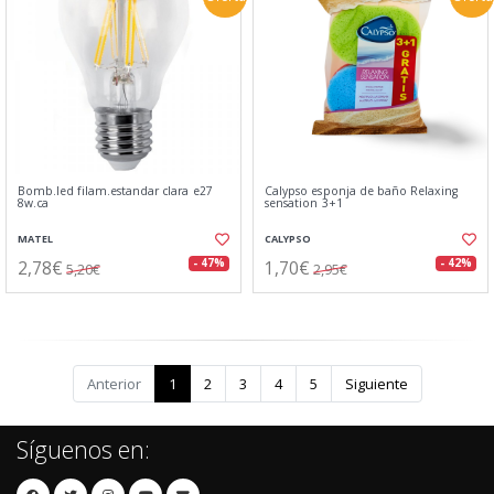
Bomb.led filam.estandar clara e27
Calypso esponja de baño Relaxing
8w.ca
sensation 3+1
MATEL
CALYPSO
2,78€
1,70€
- 47%
- 42%
5,20€
2,95€
Anterior
1
2
3
4
5
Siguiente
Síguenos en: