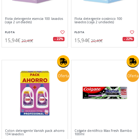
Flota detergente esencia 100 lavados
Flota detergente oceánico 100
(caja 2 undiades)
lavados (caja 2 undiades)
FLOTA
FLOTA
15,94€
15,94€
- 22%
- 22%
20,40€
20,40€
Oferta
Oferta
Colon detergente Vanish pack ahorro
Colgate dentífrico Max Fresh Bambo
134 lavados
100ml