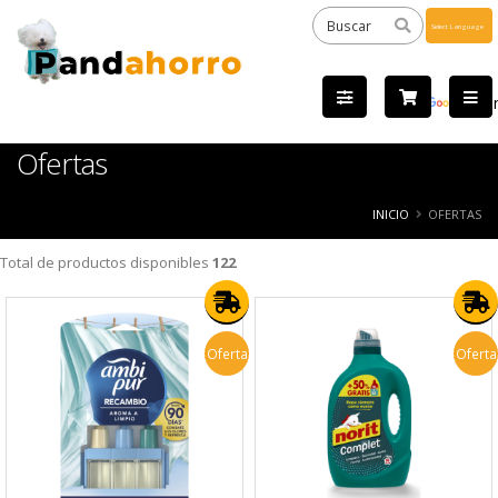
Powered
by
Tra
Ofertas
INICIO
OFERTAS
Total de productos disponibles
122
Oferta
Oferta