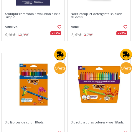
Ambipur recambio 3evolution aire a
Norit complet detergente 35 dosis +
Limpio
18 dosis
AMBIPUR
NORIT
4,66€
7,45€
- 57%
- 23%
10,95€
9,70€
Oferta
Oferta
Bic lápices de color 18uds.
Bic rotuladores colores vivos 18uds.