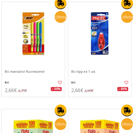
Oferta
Oferta
Bic marcador fluorescente
Bic tipp-ex 1 ud.
BIC
BIC
2,66€
2,66€
- 44%
- 46%
4,75€
4,90€
Oferta
Oferta