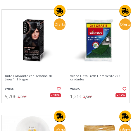
Oferta
Oferta
Tinte Colorante con Keratina de
Vileda Ultra Fresh Fibra Verde 2+1
Syoss 1_1 Negro
unidades
SYOSS
VILEDA
5,70€
1,21€
- 18%
- 52%
6,99€
2,50€
Oferta
Oferta