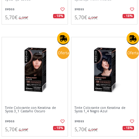
SYOSS
SYOSS
5,70€
5,70€
- 18%
- 18%
6,99€
6,99€
Oferta
Oferta
Tinte Colorante con Keratina de
Tinte Colorante con Keratina de
Syoss 3_1 Castaño Oscuro
Syoss 1_4 Negro Azul
SYOSS
SYOSS
5,70€
5,70€
- 18%
- 18%
6,99€
6,99€