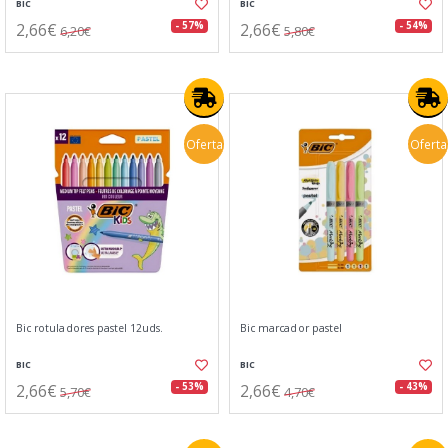
BIC
BIC
2,66€
2,66€
- 57%
- 54%
6,20€
5,80€
Oferta
Oferta
Bic rotuladores pastel 12uds.
Bic marcador pastel
BIC
BIC
2,66€
2,66€
- 53%
- 43%
5,70€
4,70€