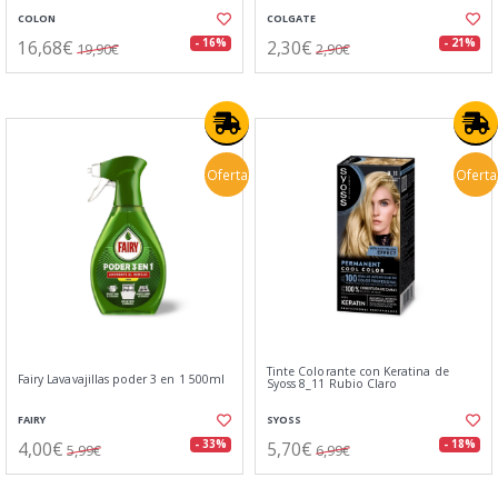
COLON
COLGATE
16,68€
2,30€
- 16%
- 21%
19,90€
2,90€
Oferta
Oferta
Tinte Colorante con Keratina de
Fairy Lavavajillas poder 3 en 1 500ml
Syoss 8_11 Rubio Claro
FAIRY
SYOSS
4,00€
5,70€
- 33%
- 18%
5,99€
6,99€